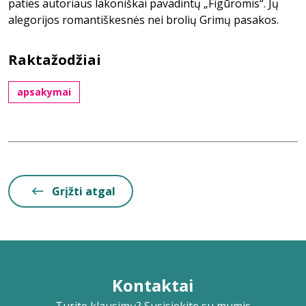
paties autoriaus lakoniškai pavadintų „Figūromis“. Jų
alegorijos romantiškesnės nei brolių Grimų pasakos.
Raktažodžiai
apsakymai
Grįžti atgal
Kontaktai