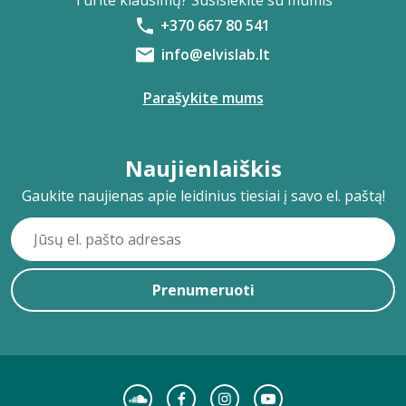
Turite klausimų? Susisiekite su mumis
+370 667 80 541
info@elvislab.lt
Parašykite mums
Naujienlaiškis
Gaukite naujienas apie leidinius tiesiai į savo el. paštą!
Prenumeruoti