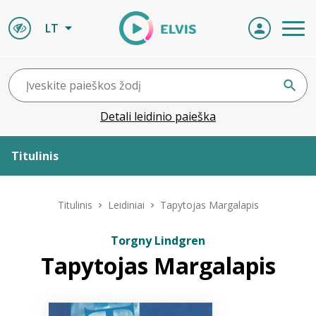
LT
Detali leidinio paieška
Titulinis
Apie ELVIS
Titulinis
Leidiniai
Tapytojas Margalapis
Leidiniai
Torgny Lindgren
Tapytojas Margalapis
ELVIS atvyksta
Naujienos