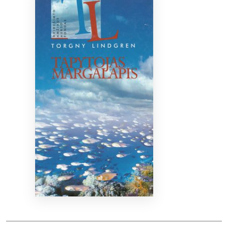
Bibliotekoms
D.U.K.
+370 667 80 541
info@elvislab.lt