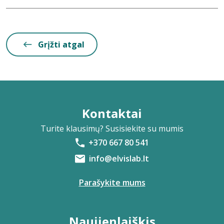
Grįžti atgal
Kontaktai
Turite klausimų? Susisiekite su mumis
+370 667 80 541
info@elvislab.lt
Parašykite mums
Naujienlaiškis