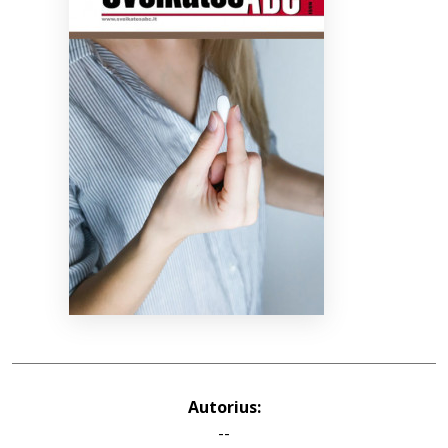
Bibliotekoms
D.U.K.
+370 667 80 541
info@elvislab.lt
Autorius:
--