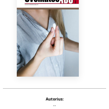
Bibliotekoms
D.U.K.
+370 667 80 541
info@elvislab.lt
Autorius:
--