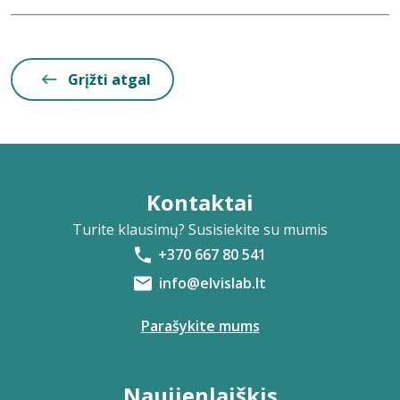
Grįžti atgal
Kontaktai
Turite klausimų? Susisiekite su mumis
+370 667 80 541
info@elvislab.lt
Parašykite mums
Naujienlaiškis