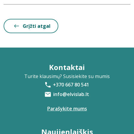
Grįžti atgal
Kontaktai
Turite klausimų? Susisiekite su mumis
+370 667 80 541
info@elvislab.lt
Parašykite mums
Naujienlaiškis