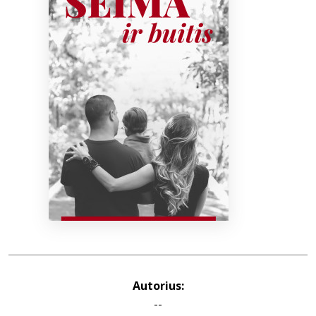
Bibliotekoms
D.U.K.
+370 667 80 541
info@elvislab.lt
Autorius:
--