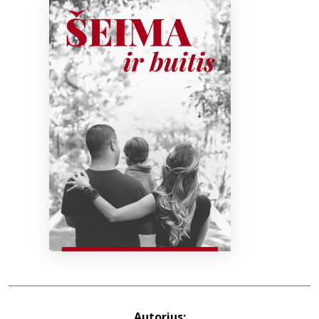
Bibliotekoms
D.U.K.
+370 667 80 541
info@elvislab.lt
Autorius: