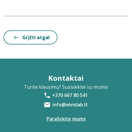
Grįžti atgal
Kontaktai
Turite klausimų? Susisiekite su mumis
+370 667 80 541
info@elvislab.lt
Parašykite mums