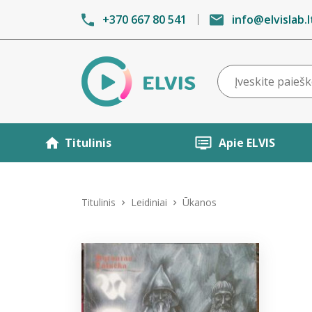
+370 667 80 541
info@elvislab.l
Titulinis
Apie ELVIS
Titulinis
Leidiniai
Ūkanos