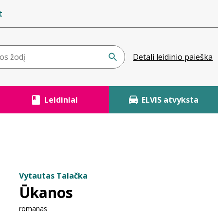
t
Detali leidinio paieška
Leidiniai
ELVIS atvyksta
Vytautas Talačka
Ūkanos
romanas