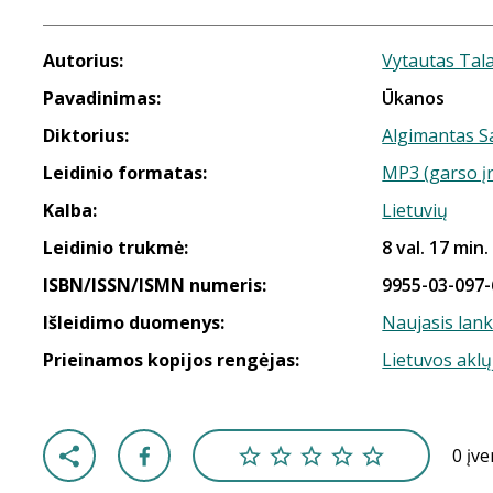
Autorius:
Vytautas Tal
Pavadinimas:
Ūkanos
Diktorius:
Algimantas S
Leidinio formatas:
MP3 (garso į
Kalba:
Lietuvių
Leidinio trukmė:
8 val. 17 min.
ISBN/ISSN/ISMN numeris:
9955-03-097-
Išleidimo duomenys:
Naujasis lan
Prieinamos kopijos rengėjas:
Lietuvos aklų
0 įv