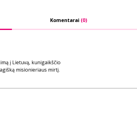
Komentarai
(0)
mą į Lietuvą, kunigaikščio
ragišką misionieriaus mirtį.