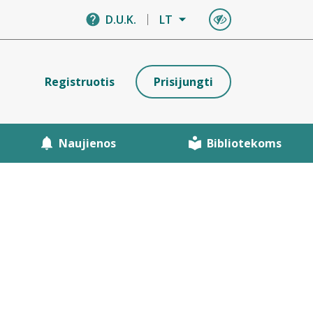
D.U.K.
LT
Registruotis
Prisijungti
Naujienos
Bibliotekoms