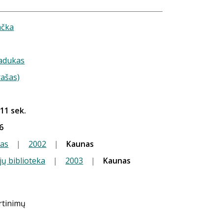
ačka
adukas
rašas)
 11 sek.
6
kas
|
2002
|
Kaunas
jų biblioteka
|
2003
|
Kaunas
ertinimų