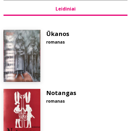
Leidiniai
Bibliotekoms
D.U.K.
Ūkanos
romanas
+370 667 80 541
info@elvislab.lt
Notangas
romanas