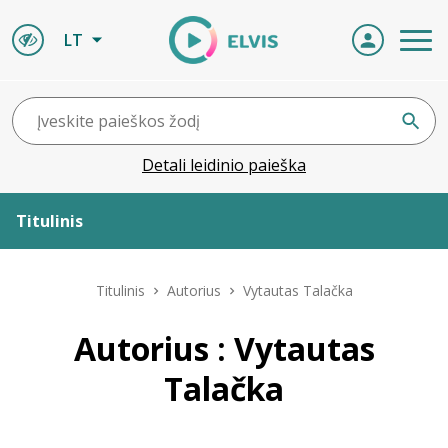
LT
Detali leidinio paieška
Titulinis
Apie ELVIS
Titulinis
Autorius
Vytautas Talačka
Leidiniai
Autorius : Vytautas
Talačka
ELVIS atvyksta
Naujienos