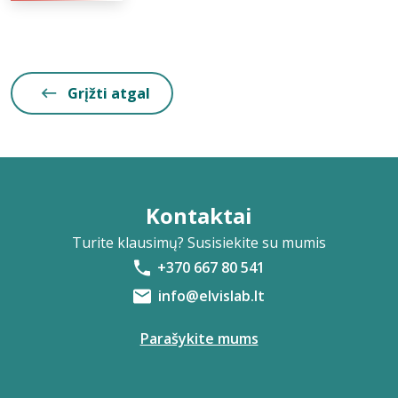
Grįžti atgal
Kontaktai
Turite klausimų? Susisiekite su mumis
+370 667 80 541
info@elvislab.lt
Parašykite mums