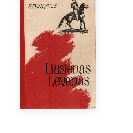
Bibliotekoms
D.U.K.
+370 667 80 541
info@elvislab.lt