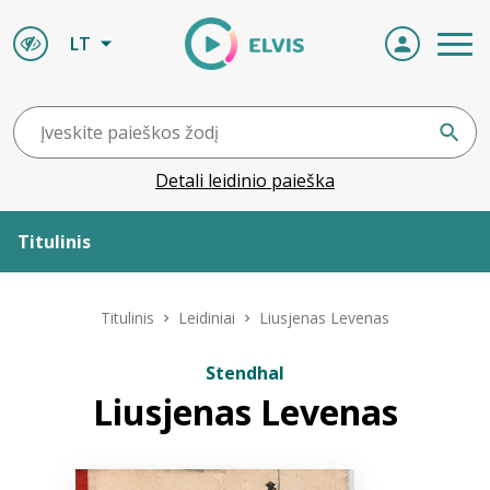
LT
Detali leidinio paieška
Titulinis
Apie ELVIS
Titulinis
Leidiniai
Liusjenas Levenas
Leidiniai
Stendhal
Liusjenas Levenas
ELVIS atvyksta
Naujienos