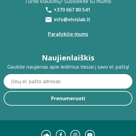
Turite klausimų? Susisiekite su mumis
+370 667 80 541
info@elvislab.lt
Parašykite mums
Naujienlaiškis
Gaukite naujienas apie leidinius tiesiai į savo el. paštą!
Prenumeruoti