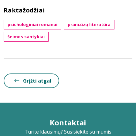
Raktažodžiai
psichologiniai romanai
prancūzų literatūra
šeimos santykiai
Grįžti atgal
Kontaktai
Turite klausimų? Susisiekite su mumis