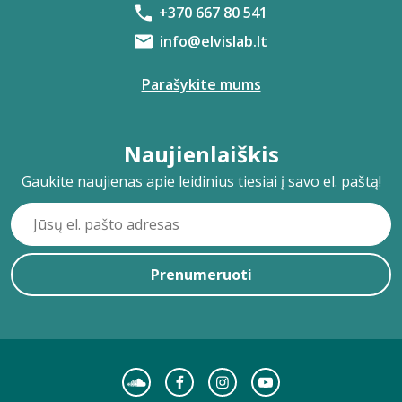
+370 667 80 541
info@elvislab.lt
Parašykite mums
Naujienlaiškis
Gaukite naujienas apie leidinius tiesiai į savo el. paštą!
Prenumeruoti