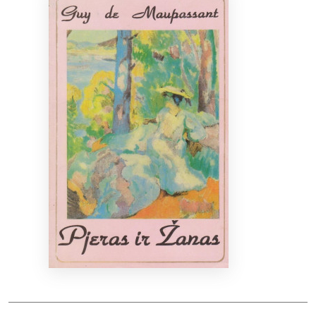
Bibliotekoms
D.U.K.
+370 667 80 541
info@elvislab.lt