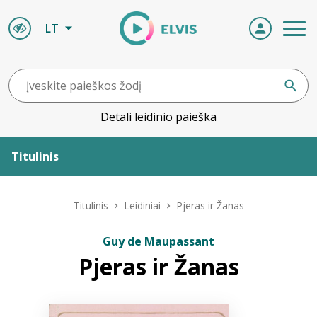
LT
Detali leidinio paieška
Titulinis
Apie ELVIS
Titulinis
Leidiniai
Pjeras ir Žanas
Leidiniai
Guy de Maupassant
Pjeras ir Žanas
ELVIS atvyksta
Naujienos