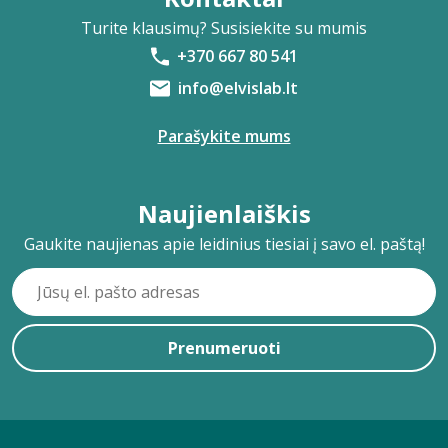
Turite klausimų? Susisiekite su mumis
+370 667 80 541
info@elvislab.lt
Parašykite mums
Naujienlaiškis
Gaukite naujienas apie leidinius tiesiai į savo el. paštą!
Prenumeruoti