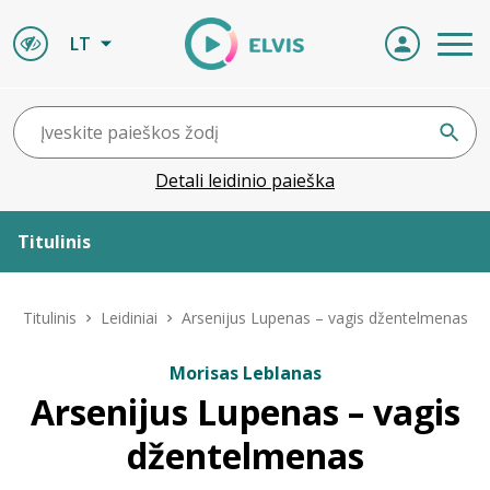
LT
Detali leidinio paieška
Titulinis
Apie ELVIS
Titulinis
Leidiniai
Arsenijus Lupenas – vagis džentelmenas
Leidiniai
Morisas Leblanas
Arsenijus Lupenas – vagis
ELVIS atvyksta
džentelmenas
Naujienos