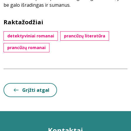
be galo išradingas ir sumanus.
Raktažodžiai
detektyviniai romanai
prancūzų literatūra
prancūzų romanai
Grįžti atgal
Kontaktai