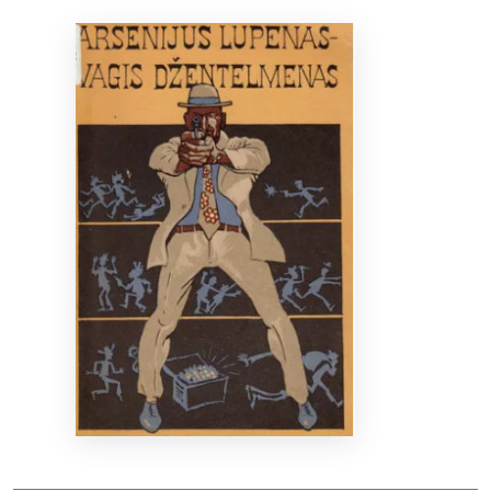
Bibliotekoms
D.U.K.
+370 667 80 541
info@elvislab.lt