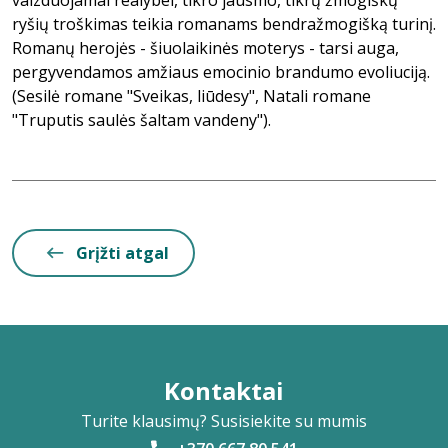
vaizduojamai realybei, tikro jausmo, tikrų žmogiškų
ryšių troškimas teikia romanams bendražmogišką turinį.
Romanų herojės - šiuolaikinės moterys - tarsi auga,
pergyvendamos amžiaus emocinio brandumo evoliuciją.
(Sesilė romane "Sveikas, liūdesy", Natali romane
"Truputis saulės šaltam vandeny").
Grįžti atgal
Kontaktai
Turite klausimų? Susisiekite su mumis