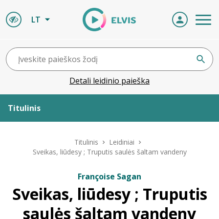
LT
Detali leidinio paieška
Titulinis
Apie ELVIS
Titulinis
Leidiniai
Sveikas, liūdesy ; Truputis saulės šaltam vandeny
Leidiniai
Françoise Sagan
Sveikas, liūdesy ; Truputis
ELVIS atvyksta
saulės šaltam vandeny
Naujienos