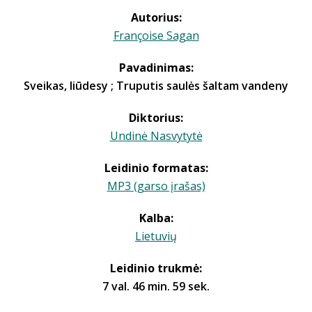
Autorius:
Françoise Sagan
Pavadinimas:
Sveikas, liūdesy ; Truputis saulės šaltam vandeny
Diktorius:
Undinė Nasvytytė
Leidinio formatas:
MP3 (garso įrašas)
Kalba:
Lietuvių
Leidinio trukmė:
7 val. 46 min. 59 sek.