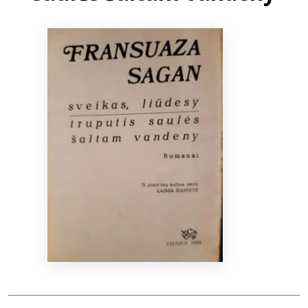
Bibliotekoms
D.U.K.
+370 667 80 541
info@elvislab.lt