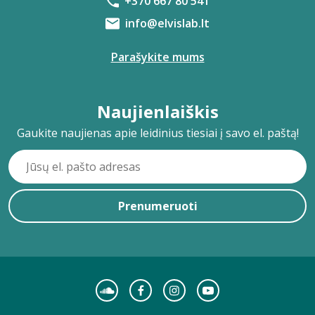
+370 667 80 541
info@elvislab.lt
Parašykite mums
Naujienlaiškis
Gaukite naujienas apie leidinius tiesiai į savo el. paštą!
Prenumeruoti