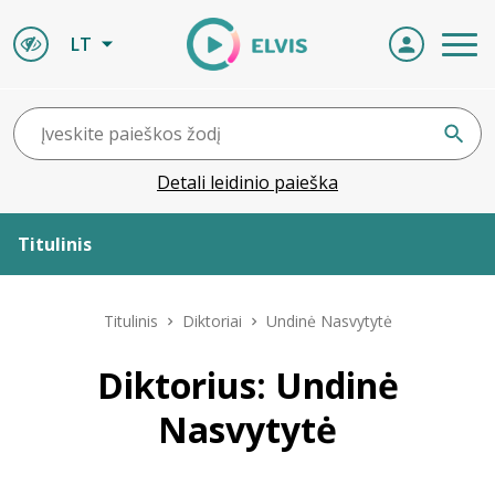
LT
Detali leidinio paieška
Titulinis
Apie ELVIS
Titulinis
Diktoriai
Undinė Nasvytytė
Leidiniai
Diktorius: Undinė
Nasvytytė
ELVIS atvyksta
Naujienos