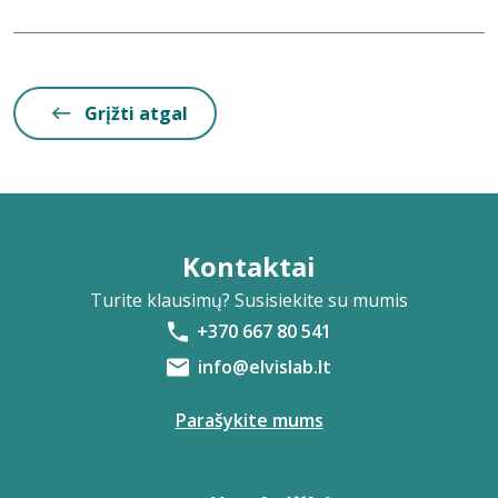
Grįžti atgal
Kontaktai
Turite klausimų? Susisiekite su mumis
+370 667 80 541
info@elvislab.lt
Parašykite mums