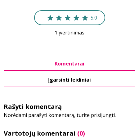
Bibliotekoms
5.0
1 įvertinimas
D.U.K.
+370 667 80 541
Komentarai
info@elvislab.lt
Įgarsinti leidiniai
Rašyti komentarą
Norėdami parašyti komentarą, turite prisijungti.
Vartotojų komentarai
(0)