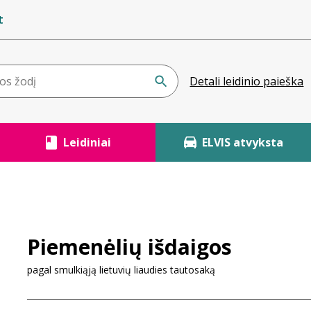
t
Detali leidinio paieška
Leidiniai
ELVIS atvyksta
Piemenėlių išdaigos
pagal smulkiąją lietuvių liaudies tautosaką