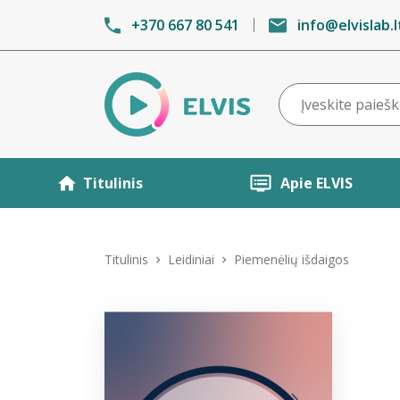
+370 667 80 541
info@elvislab.l
Titulinis
Apie ELVIS
Titulinis
Leidiniai
Piemenėlių išdaigos