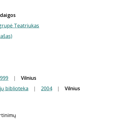
šdaigos
) grupė Teatriukas
rašas)
.
1999
|
Vilnius
jų biblioteka
|
2004
|
Vilnius
ertinimų