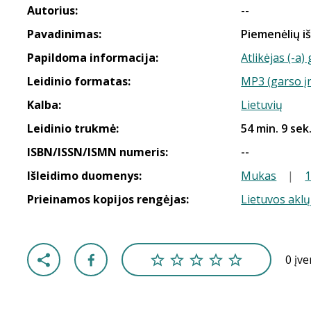
Autorius:
--
Pavadinimas:
Piemenėlių i
Papildoma informacija:
Atlikėjas (-a
Leidinio formatas:
MP3 (garso į
Kalba:
Lietuvių
Leidinio trukmė:
54 min. 9 sek
ISBN/ISSN/ISMN numeris:
--
Išleidimo duomenys:
Mukas
|
Prieinamos kopijos rengėjas:
Lietuvos aklų
0 įv