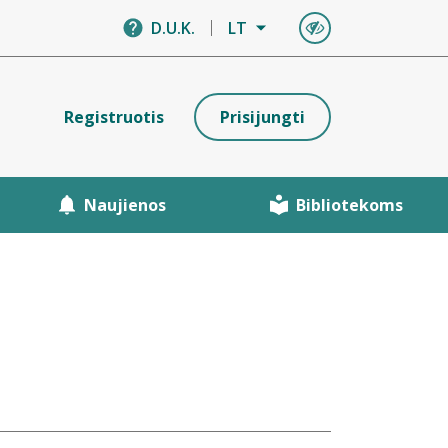
D.U.K.
LT
Registruotis
Prisijungti
Naujienos
Bibliotekoms