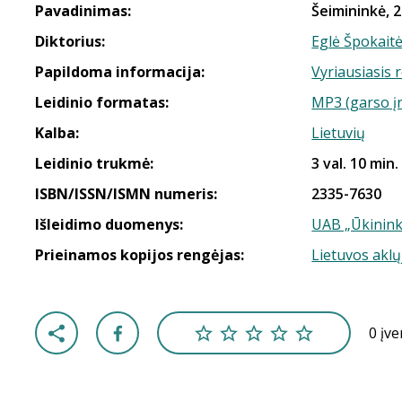
Pavadinimas:
Šeimininkė, 2
Diktorius:
Eglė Špokait
Papildoma informacija:
Vyriausiasis 
Leidinio formatas:
MP3 (garso į
Kalba:
Lietuvių
Leidinio trukmė:
3 val. 10 min.
ISBN/ISSN/ISMN numeris:
2335-7630
Išleidimo duomenys:
UAB „Ūkinink
Prieinamos kopijos rengėjas:
Lietuvos aklų
0 įv