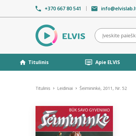
+370 667 80 541
info@elvislab.l
Titulinis
Apie ELVIS
Titulinis
Leidiniai
Šeimininkė, 2011, Nr. 52