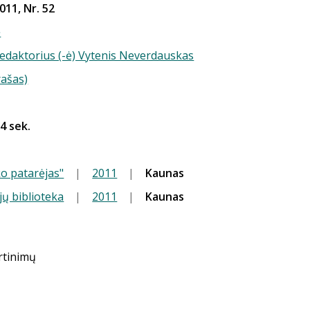
011, Nr. 52
ė
redaktorius (-ė) Vytenis Neverdauskas
rašas)
 4 sek.
o patarėjas"
|
2011
|
Kaunas
jų biblioteka
|
2011
|
Kaunas
ertinimų