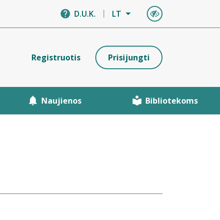
D.U.K.
LT
Registruotis
Prisijungti
Naujienos
Bibliotekoms