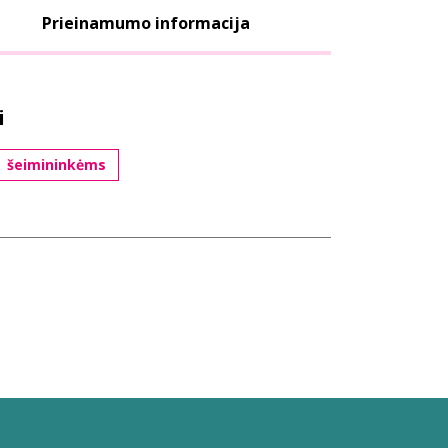
Prieinamumo informacija
i
šeimininkėms