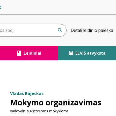
t
Detali leidinio paieška
Leidiniai
ELVIS atvyksta
Vladas Rajeckas
Mokymo organizavimas
vadovėlis aukštosioms mokykloms