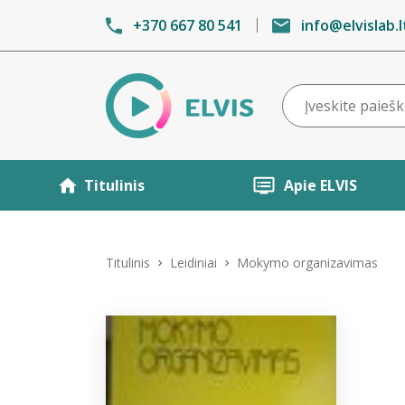
+370 667 80 541
info@elvislab.l
Titulinis
Apie ELVIS
Titulinis
Leidiniai
Mokymo organizavimas