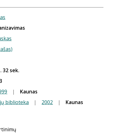
kas
nizavimas
uskas
rašas)
. 32 sek.
3
999
|
Kaunas
jų biblioteka
|
2002
|
Kaunas
ertinimų