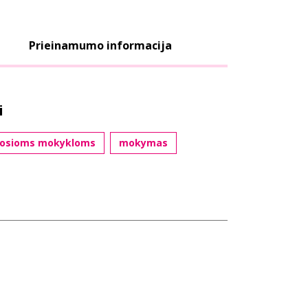
Prieinamumo informacija
i
štosioms mokykloms
mokymas