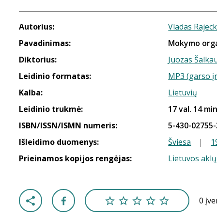
Autorius:
Vladas Rajec
Pavadinimas:
Mokymo orga
Diktorius:
Juozas Šalka
Leidinio formatas:
MP3 (garso į
Kalba:
Lietuvių
Leidinio trukmė:
17 val. 14 min
ISBN/ISSN/ISMN numeris:
5-430-02755-
Išleidimo duomenys:
Šviesa
|
1
Prieinamos kopijos rengėjas:
Lietuvos aklų
0 įv