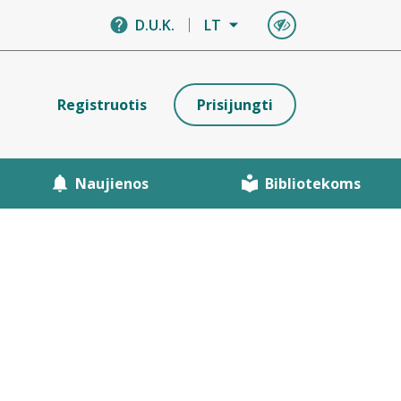
D.U.K.
LT
Registruotis
Prisijungti
Naujienos
Bibliotekoms