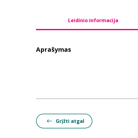
Leidinio informacija
Aprašymas
Grįžti atgal