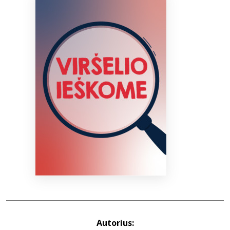
Bibliotekoms
D.U.K.
+370 667 80 541
info@elvislab.lt
Autorius: