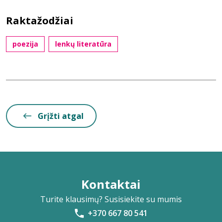
Raktažodžiai
poezija
lenkų literatūra
Grįžti atgal
Kontaktai
Turite klausimų? Susisiekite su mumis
+370 667 80 541