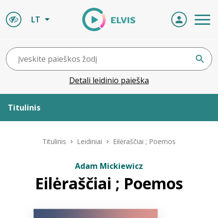
LT
Detali leidinio paieška
Titulinis
Apie ELVIS
Titulinis
Leidiniai
Eilėraščiai ; Poemos
Leidiniai
Adam Mickiewicz
Eilėraščiai ; Poemos
ELVIS atvyksta
Naujienos