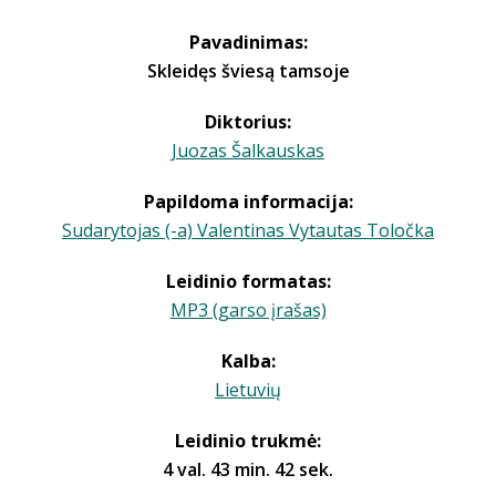
Pavadinimas:
Skleidęs šviesą tamsoje
Diktorius:
Juozas Šalkauskas
Papildoma informacija:
Sudarytojas (-a) Valentinas Vytautas Toločka
Leidinio formatas:
MP3 (garso įrašas)
Kalba:
Lietuvių
Leidinio trukmė:
4 val. 43 min. 42 sek.