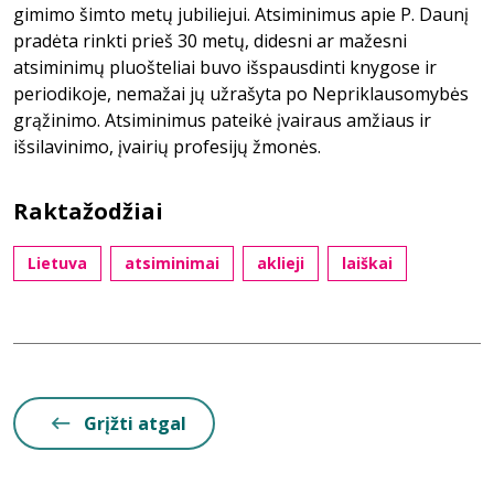
gimimo šimto metų jubiliejui. Atsiminimus apie P. Daunį
pradėta rinkti prieš 30 metų, didesni ar mažesni
atsiminimų pluošteliai buvo išspausdinti knygose ir
periodikoje, nemažai jų užrašyta po Nepriklausomybės
grąžinimo. Atsiminimus pateikė įvairaus amžiaus ir
išsilavinimo, įvairių profesijų žmonės.
Raktažodžiai
Lietuva
atsiminimai
aklieji
laiškai
Grįžti atgal