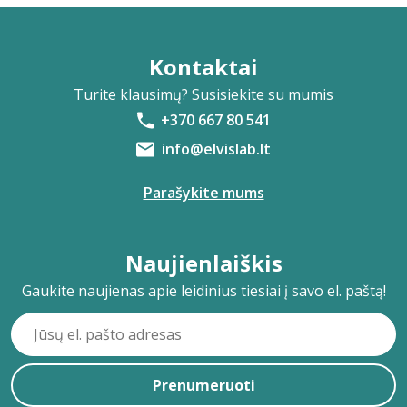
Kontaktai
Turite klausimų? Susisiekite su mumis
+370 667 80 541
info@elvislab.lt
Parašykite mums
Naujienlaiškis
Gaukite naujienas apie leidinius tiesiai į savo el. paštą!
Prenumeruoti