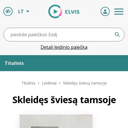
LT
Detali leidinio paieška
Titulinis
Apie ELVIS
Titulinis
Leidiniai
Skleidęs šviesą tamsoje
Leidiniai
Skleidęs šviesą tamsoje
ELVIS atvyksta
Naujienos