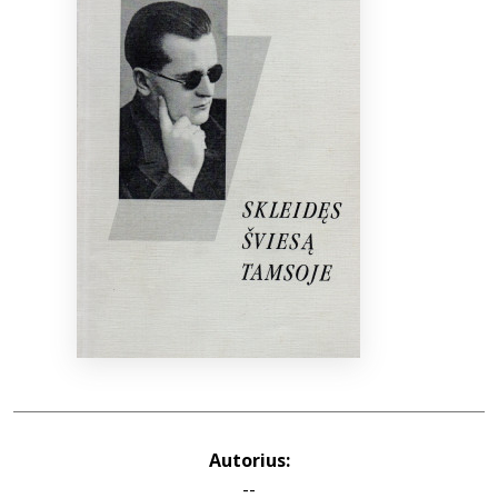
Bibliotekoms
D.U.K.
+370 667 80 541
info@elvislab.lt
Autorius:
--