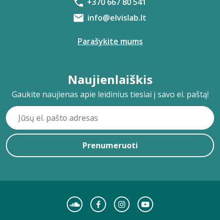
+370 667 80 541
info@elvislab.lt
Parašykite mums
Naujienlaiškis
Gaukite naujienas apie leidinius tiesiai į savo el. paštą!
Prenumeruoti