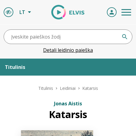
LT
Detali leidinio paieška
Titulinis
Apie ELVIS
Titulinis
Leidiniai
Katarsis
Leidiniai
Jonas Aistis
Katarsis
ELVIS atvyksta
Naujienos