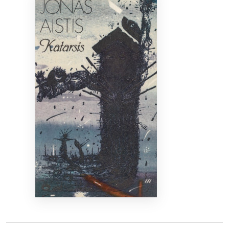
Bibliotekoms
D.U.K.
+370 667 80 541
info@elvislab.lt