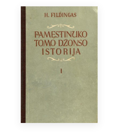
Bibliotekoms
D.U.K.
+370 667 80 541
info@elvislab.lt