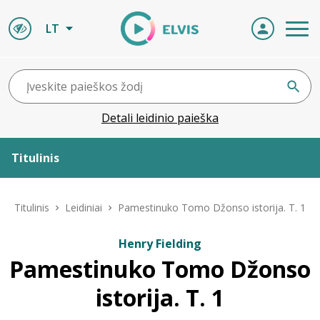
LT
Detali leidinio paieška
Titulinis
Apie ELVIS
Titulinis
Leidiniai
Pamestinuko Tomo Džonso istorija. T. 1
Leidiniai
Henry Fielding
Pamestinuko Tomo Džonso
ELVIS atvyksta
istorija. T. 1
Naujienos