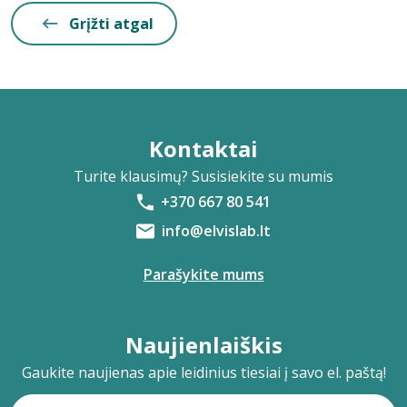
Grįžti atgal
Kontaktai
Turite klausimų? Susisiekite su mumis
+370 667 80 541
info@elvislab.lt
Parašykite mums
Naujienlaiškis
Gaukite naujienas apie leidinius tiesiai į savo el. paštą!