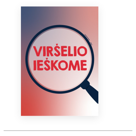
Bibliotekoms
D.U.K.
+370 667 80 541
info@elvislab.lt