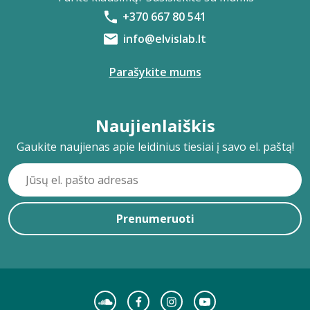
+370 667 80 541
info@elvislab.lt
Parašykite mums
Naujienlaiškis
Gaukite naujienas apie leidinius tiesiai į savo el. paštą!
Prenumeruoti