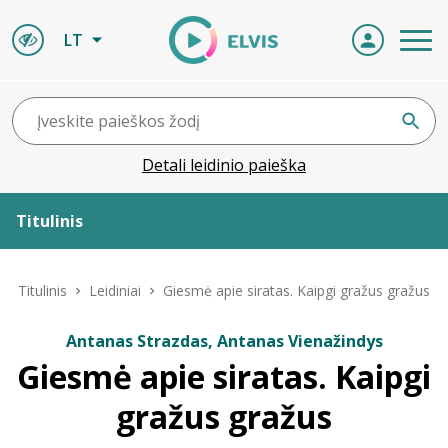
LT
Detali leidinio paieška
Titulinis
Apie ELVIS
Titulinis
Leidiniai
Giesmė apie siratas. Kaipgi gražus gražus
Leidiniai
Antanas Strazdas, Antanas Vienažindys
Giesmė apie siratas. Kaipgi
ELVIS atvyksta
gražus gražus
Naujienos