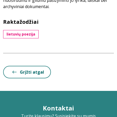
nuoširdumu ir gilumu pasižyminti jo lyrika, laiškai bei
archyviniai dokumentai.
Raktažodžiai
lietuvių poezija
Grįžti atgal
Kontaktai
Turite klausimų? Susisiekite su mumis