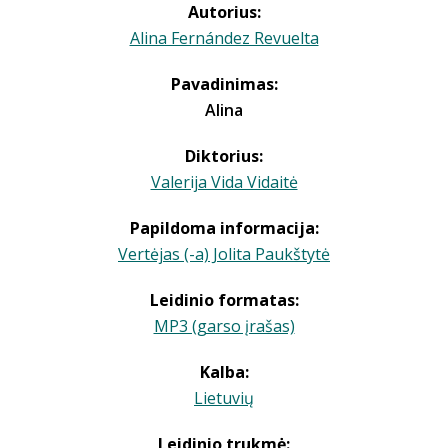
Autorius:
Alina Fernández Revuelta
Pavadinimas:
Alina
Diktorius:
Valerija Vida Vidaitė
Papildoma informacija:
Vertėjas (-a) Jolita Paukštytė
Leidinio formatas:
MP3 (garso įrašas)
Kalba:
Lietuvių
Leidinio trukmė: