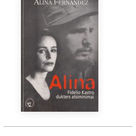
Bibliotekoms
D.U.K.
+370 667 80 541
info@elvislab.lt