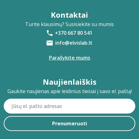
Kontaktai
Turite klausimų? Susisiekite su mumis
+370 667 80 541
info@elvislab.lt
Parašykite mums
Naujienlaiškis
Gaukite naujienas apie leidinius tiesiai į savo el. paštą!
Prenumeruoti