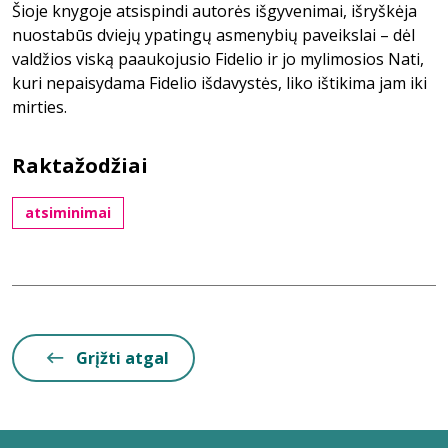
Šioje knygoje atsispindi autorės išgyvenimai, išryškėja
nuostabūs dviejų ypatingų asmenybių paveikslai – dėl
valdžios viską paaukojusio Fidelio ir jo mylimosios Nati,
kuri nepaisydama Fidelio išdavystės, liko ištikima jam iki
mirties.
Raktažodžiai
atsiminimai
Grįžti atgal