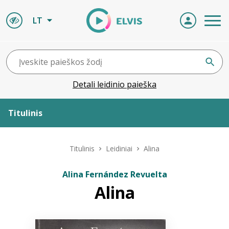
LT
Detali leidinio paieška
Titulinis
Apie ELVIS
Titulinis
Leidiniai
Alina
Leidiniai
Alina Fernández Revuelta
Alina
ELVIS atvyksta
Naujienos