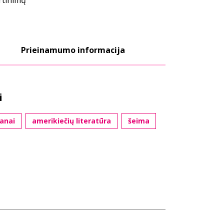
ertinimų
Prieinamumo informacija
i
anai
amerikiečių literatūra
šeima