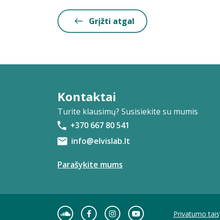
Grįžti atgal
Kontaktai
Turite klausimų? Susisiekite su mumis
+370 667 80 541
info@elvislab.lt
Parašykite mums
Privatumo tais