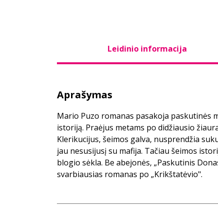
Leidinio informacija
Aprašymas
Mario Puzo romanas pasakoja paskutinės maf
istoriją. Praėjus metams po didžiausio žia
Klerikucijus, šeimos galva, nusprendžia su
jau nesusijusį su mafija. Tačiau šeimos istor
blogio sėkla. Be abejonės, „Paskutinis Donas"
svarbiausias romanas po „Krikštatėvio".