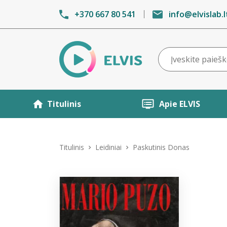
+370 667 80 541
info@elvislab.l
Titulinis
Apie ELVIS
Titulinis
Leidiniai
Paskutinis Donas