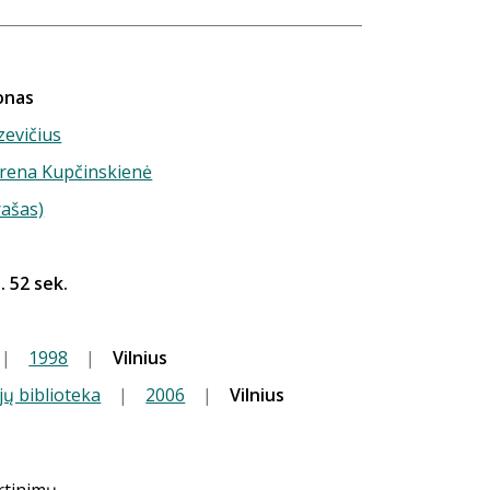
onas
zevičius
 Irena Kupčinskienė
rašas)
. 52 sek.
|
1998
|
Vilnius
jų biblioteka
|
2006
|
Vilnius