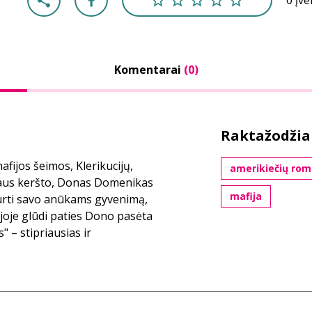
0 įv
Komentarai
(0)
Raktažodžia
ijos šeimos, Klerikucijų,
amerikiečių rom
uraus keršto, Donas Domenikas
mafija
kurti savo anūkams gyvenimą,
ijoje glūdi paties Dono pasėta
 – stipriausias ir