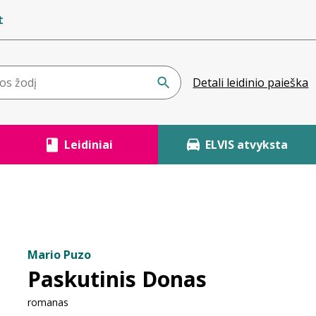
t
Detali leidinio paieška
Leidiniai
ELVIS atvyksta
Mario Puzo
Paskutinis Donas
romanas