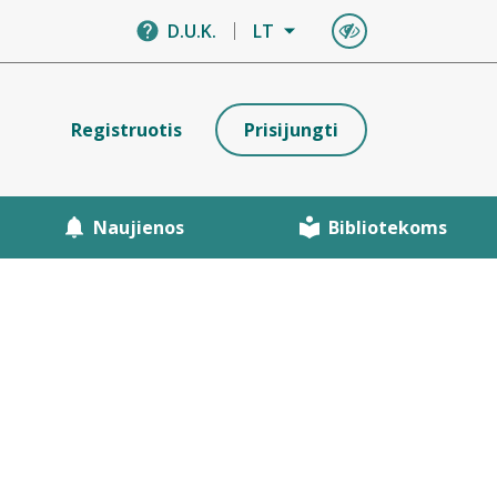
D.U.K.
LT
Registruotis
Prisijungti
Naujienos
Bibliotekoms