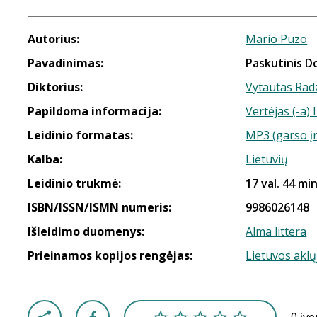
Autorius:
Mario Puzo
Pavadinimas:
Paskutinis D
Diktorius:
Vytautas Rad
Papildoma informacija:
Vertėjas (-a)
Leidinio formatas:
MP3 (garso į
Kalba:
Lietuvių
Leidinio trukmė:
17 val. 44 min
ISBN/ISSN/ISMN numeris:
9986026148
Išleidimo duomenys:
Alma littera
Prieinamos kopijos rengėjas:
Lietuvos aklų