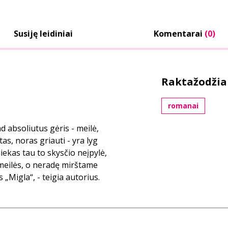
Susiję leidiniai
Komentarai
(0)
Raktažodžia
romanai
d absoliutus gėris - meilė,
as, noras griauti - yra lyg
 niekas tau to skysčio neįpylė,
 meilės, o neradę mirštame
 „Migla“, - teigia autorius.