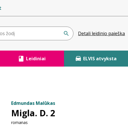
t
Detali leidinio paieška
Leidiniai
ELVIS atvyksta
Edmundas Malūkas
Migla. D. 2
romanas