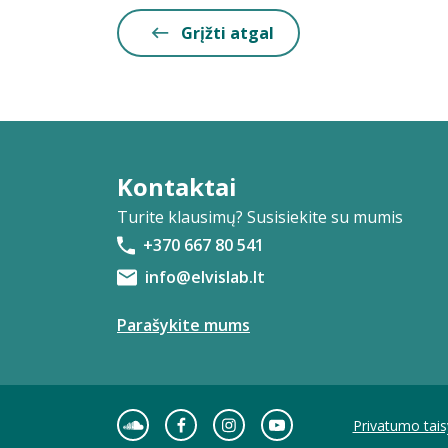
Grįžti atgal
Kontaktai
Turite klausimų? Susisiekite su mumis
+370 667 80 541
info@elvislab.lt
Parašykite mums
Privatumo tais