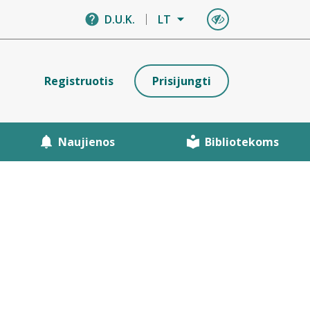
D.U.K.
LT
Registruotis
Prisijungti
Naujienos
Bibliotekoms