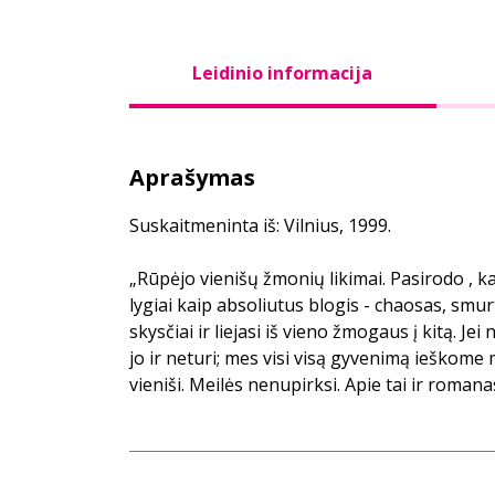
Leidinio informacija
Aprašymas
Suskaitmeninta iš: Vilnius, 1999.
„Rūpėjo vienišų žmonių likimai. Pasirodo , ka
lygiai kaip absoliutus blogis - chaosas, smurt
skysčiai ir liejasi iš vieno žmogaus į kitą. Jei
jo ir neturi; mes visi visą gyvenimą ieškome
vieniši. Meilės nenupirksi. Apie tai ir romanas