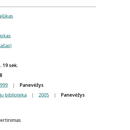
lūkas
uskas
rašas)
. 19 sek.
8
1999
|
Panevėžys
jų biblioteka
|
2005
|
Panevėžys
vertinimas