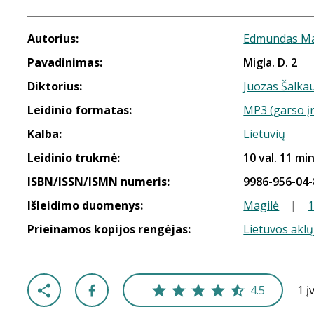
Autorius:
Edmundas Ma
Pavadinimas:
Migla. D. 2
Diktorius:
Juozas Šalka
Leidinio formatas:
MP3 (garso į
Kalba:
Lietuvių
Leidinio trukmė:
10 val. 11 min
ISBN/ISSN/ISMN numeris:
9986-956-04-
Išleidimo duomenys:
Magilė
|
Prieinamos kopijos rengėjas:
Lietuvos aklų
4.5
1 į