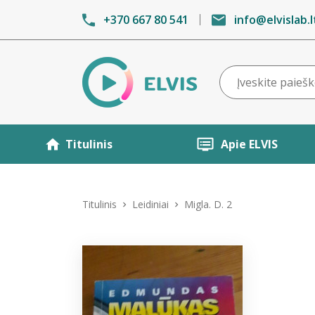
+370 667 80 541
info@elvislab.l
Titulinis
Apie ELVIS
Titulinis
Leidiniai
Migla. D. 2