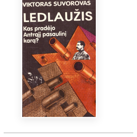
Bibliotekoms
D.U.K.
+370 667 80 541
info@elvislab.lt