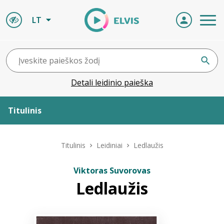
LT
Detali leidinio paieška
Titulinis
Apie ELVIS
Titulinis
Leidiniai
Ledlaužis
Leidiniai
Viktoras Suvorovas
Ledlaužis
ELVIS atvyksta
Naujienos