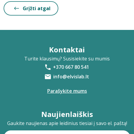
Grįžti atgal
Kontaktai
Turite klausimų? Susisiekite su mumis
+370 667 80 541
info@elvislab.lt
Parašykite mums
Naujienlaiškis
Gaukite naujienas apie leidinius tiesiai į savo el. paštą!