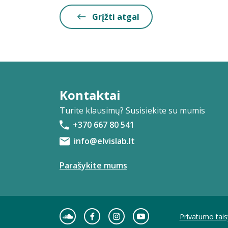
Grįžti atgal
Kontaktai
Turite klausimų? Susisiekite su mumis
+370 667 80 541
info@elvislab.lt
Parašykite mums
Privatumo tais