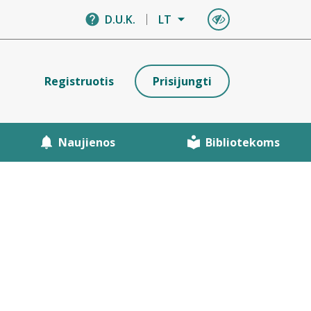
D.U.K.
LT
Registruotis
Prisijungti
Naujienos
Bibliotekoms