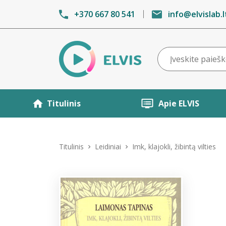
+370 667 80 541
info@elvislab.l
Titulinis
Apie ELVIS
Titulinis
Leidiniai
Imk, klajokli, žibintą vilties