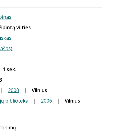
pinas
žibintą vilties
uskas
rašas)
. 1 sek.
3
|
2000
|
Vilnius
jų biblioteka
|
2006
|
Vilnius
ertinimų