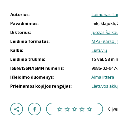
Autorius:
Laimonas Ta
Pavadinimas:
Imk, klajokli, 
Diktorius:
Juozas Šalka
Leidinio formatas:
MP3 (garso į
Kalba:
Lietuvių
Leidinio trukmė:
15 val. 58 min
ISBN/ISSN/ISMN numeris:
9986-02-947-
Išleidimo duomenys:
Alma littera
Prieinamos kopijos rengėjas:
Lietuvos aklų
0 įv