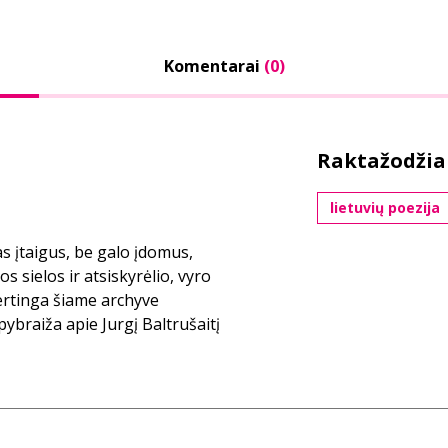
Komentarai
(0)
Raktažodžia
lietuvių poezija
s įtaigus, be galo įdomus,
s sielos ir atsiskyrėlio, vyro
vertinga šiame archyve
ybraiža apie Jurgį Baltrušaitį