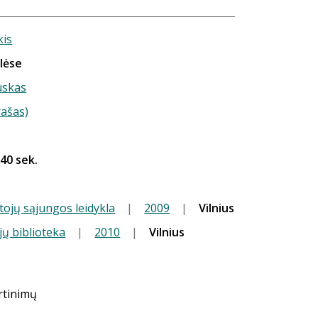
kis
lėse
uskas
rašas)
 40 sek.
tojų sąjungos leidykla
|
2009
|
Vilnius
jų biblioteka
|
2010
|
Vilnius
ertinimų