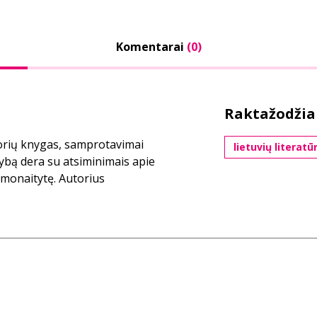
Komentarai
(0)
Raktažodžia
torių knygas, samprotavimai
lietuvių literatū
rybą dera su atsiminimais apie
 Simonaitytę. Autorius