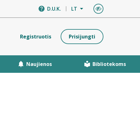
D.U.K.
LT
Registruotis
Prisijungti
Naujienos
Bibliotekoms