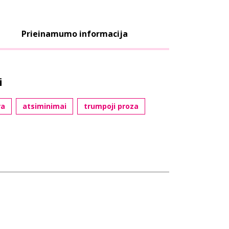
Prieinamumo informacija
i
ra
atsiminimai
trumpoji proza