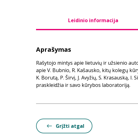
Leidinio informacija
Aprašymas
Rašytojo mintys apie lietuvių ir užsienio au
apie V. Bubnio, R. Kašausko, kitų kolegų kū
K. Borutą, P. Širvį, J. Avyžių, S. Krasauską, I.
praskleidžia ir savo kūrybos laboratoriją.
Grįžti atgal