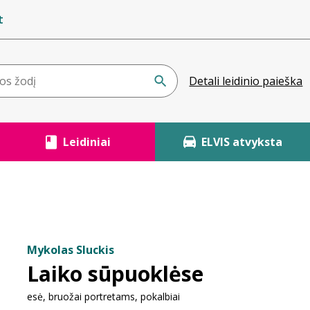
t
Detali leidinio paieška
Leidiniai
ELVIS atvyksta
Mykolas Sluckis
Laiko sūpuoklėse
esė, bruožai portretams, pokalbiai