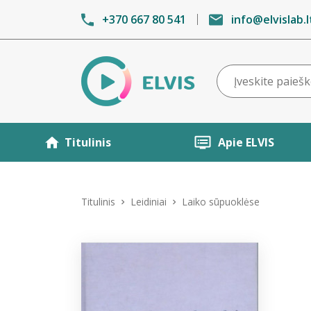
+370 667 80 541
info@elvislab.l
Titulinis
Apie ELVIS
Titulinis
Leidiniai
Laiko sūpuoklėse