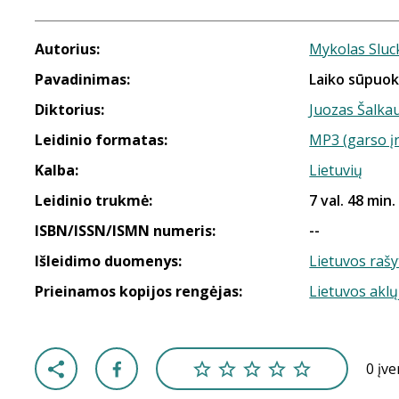
Autorius:
Mykolas Sluc
Pavadinimas:
Laiko sūpuok
Diktorius:
Juozas Šalka
Leidinio formatas:
MP3 (garso į
Kalba:
Lietuvių
Leidinio trukmė:
7 val. 48 min.
ISBN/ISSN/ISMN numeris:
--
Išleidimo duomenys:
Lietuvos rašy
Prieinamos kopijos rengėjas:
Lietuvos aklų
0 įv