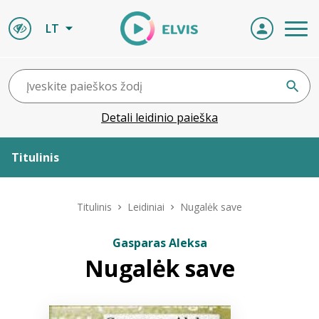
LT
Detali leidinio paieška
Titulinis
Apie ELVIS
Titulinis
Leidiniai
Nugalėk save
Leidiniai
Gasparas Aleksa
Nugalėk save
ELVIS atvyksta
Naujienos