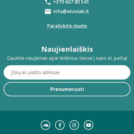
+370 667 80 541
info@elvislab.lt
Parašykite mums
Naujienlaiškis
Gaukite naujienas apie leidinius tiesiai į savo el. paštą!
Prenumeruoti