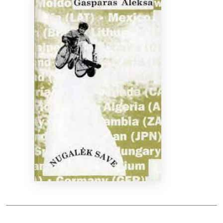
Bibliotekoms
D.U.K.
+370 667 80 541
info@elvislab.lt