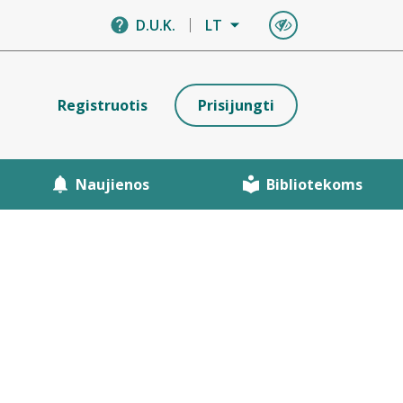
D.U.K.
LT
Registruotis
Prisijungti
Naujienos
Bibliotekoms