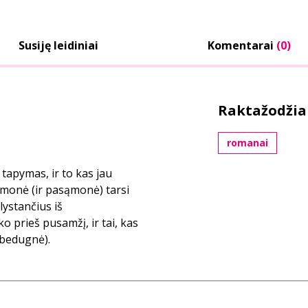
Susiję leidiniai
Komentarai
(0)
Raktažodžia
romanai
tapymas, ir to kas jau
ąmonė (ir pasąmonė) tarsi
lystančius iš
o prieš pusamžį, ir tai, kas
 bedugnė).