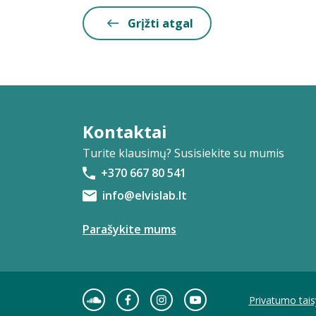
Grįžti atgal
Kontaktai
Turite klausimų? Susisiekite su mumis
+370 667 80 541
info@elvislab.lt
Parašykite mums
Privatumo tais