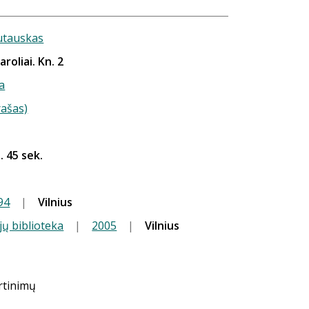
utauskas
roliai. Kn. 2
a
rašas)
. 45 sek.
94
|
Vilnius
jų biblioteka
|
2005
|
Vilnius
ertinimų