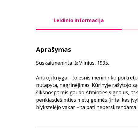
Leidinio informacija
Aprašymas
Suskaitmeninta iš: Vilnius, 1995.
Antroji knyga – tolesnis menininko portreto 
nutapyta, nagrinėjimas. Kūrinyje rašytojo s
šikšnosparnis gaudo Atminties signalus, atk
penkiasdešimties metų gelmės (ir tai kas įvyk
blykstelėjo vakar – ta pati neperskrendama