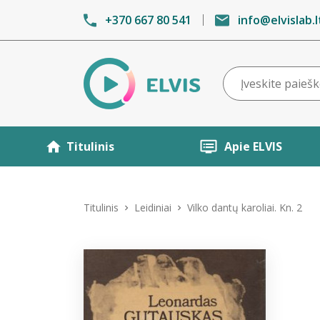
+370 667 80 541
info@elvislab.l
Titulinis
Apie ELVIS
Titulinis
Leidiniai
Vilko dantų karoliai. Kn. 2