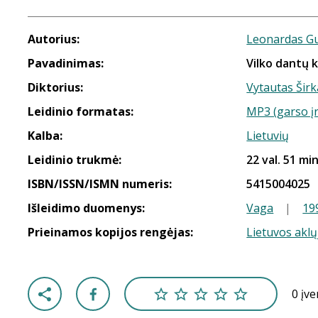
Autorius:
Leonardas G
Pavadinimas:
Vilko dantų ka
Diktorius:
Vytautas Širk
Leidinio formatas:
MP3 (garso į
Kalba:
Lietuvių
Leidinio trukmė:
22 val. 51 min
ISBN/ISSN/ISMN numeris:
5415004025
Išleidimo duomenys:
Vaga
|
19
Prieinamos kopijos rengėjas:
Lietuvos aklų
0 įv