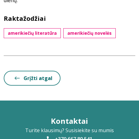
dienų.
Raktažodžiai
amerikiečių literatūra
amerikiečių novelės
Grįžti atgal
Kontaktai
Turite klausimų? Susisiekite su mumis