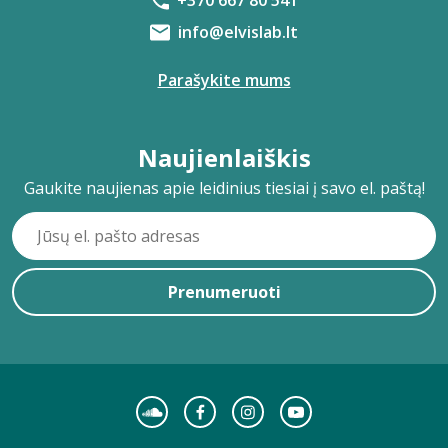
+370 667 80 541
info@elvislab.lt
Parašykite mums
Naujienlaiškis
Gaukite naujienas apie leidinius tiesiai į savo el. paštą!
Prenumeruoti