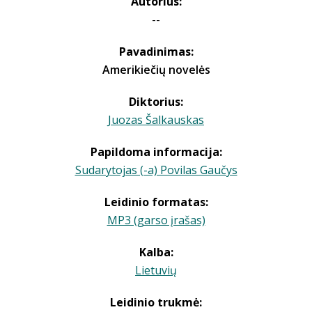
Autorius:
--
Pavadinimas:
Amerikiečių novelės
Diktorius:
Juozas Šalkauskas
Papildoma informacija:
Sudarytojas (-a) Povilas Gaučys
Leidinio formatas:
MP3 (garso įrašas)
Kalba:
Lietuvių
Leidinio trukmė: