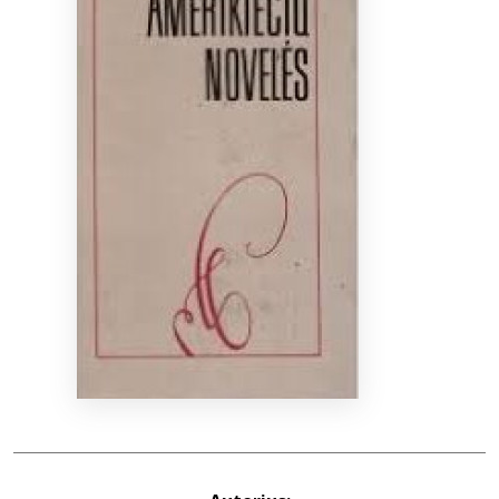
Bibliotekoms
D.U.K.
+370 667 80 541
info@elvislab.lt