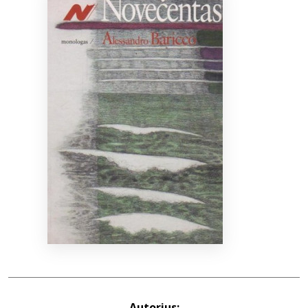
Bibliotekoms
D.U.K.
+370 667 80 541
info@elvislab.lt
Autorius: