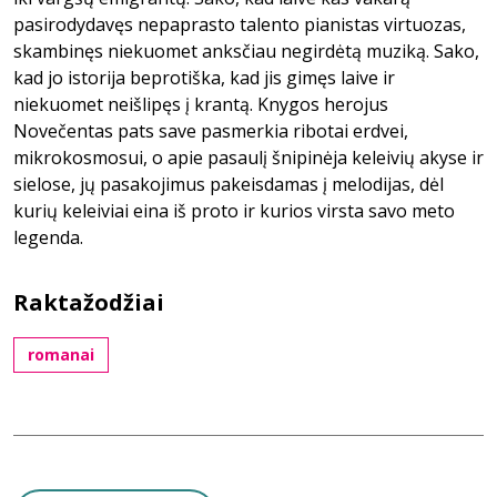
pasirodydavęs nepaprasto talento pianistas virtuozas,
skambinęs niekuomet anksčiau negirdėtą muziką. Sako,
kad jo istorija beprotiška, kad jis gimęs laive ir
niekuomet neišlipęs į krantą. Knygos herojus
Novečentas pats save pasmerkia ribotai erdvei,
mikrokosmosui, o apie pasaulį šnipinėja keleivių akyse ir
sielose, jų pasakojimus pakeisdamas į melodijas, dėl
kurių keleiviai eina iš proto ir kurios virsta savo meto
legenda.
Raktažodžiai
romanai