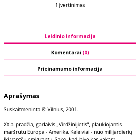
1 įvertinimas
Leidinio informacija
Komentarai
(0)
Prieinamumo informacija
Aprašymas
Suskaitmeninta iš: Vilnius, 2001.
XX a. pradžia, garlaivis „Virdžinijietis", plaukiojantis
maršrutu Europa - Amerika. Keleiviai - nuo milijardierių
iki vargšų emigrantų. Sako, kad laive kas vakarą