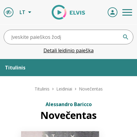
LT
Detali leidinio paieška
Titulinis
Apie ELVIS
Titulinis
Leidiniai
Novečentas
Leidiniai
Alessandro Baricco
Novečentas
ELVIS atvyksta
Naujienos