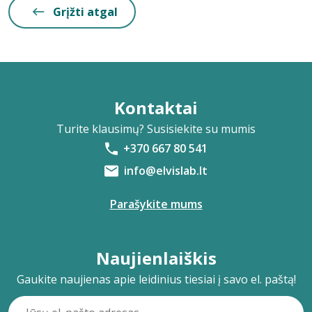
Grįžti atgal
Kontaktai
Turite klausimų? Susisiekite su mumis
+370 667 80 541
info@elvislab.lt
Parašykite mums
Naujienlaiškis
Gaukite naujienas apie leidinius tiesiai į savo el. paštą!