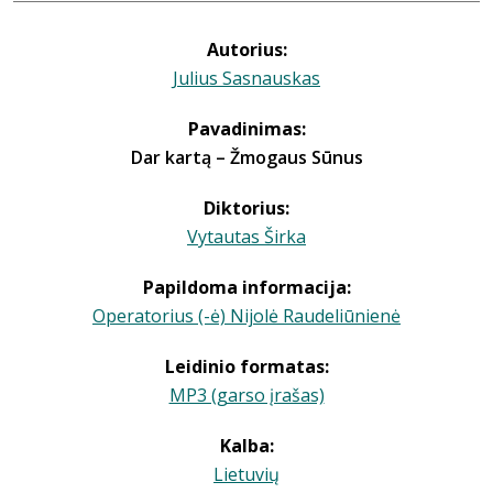
Autorius:
Julius Sasnauskas
Pavadinimas:
Dar kartą – Žmogaus Sūnus
Diktorius:
Vytautas Širka
Papildoma informacija:
Operatorius (-ė) Nijolė Raudeliūnienė
Leidinio formatas:
MP3 (garso įrašas)
Kalba:
Lietuvių