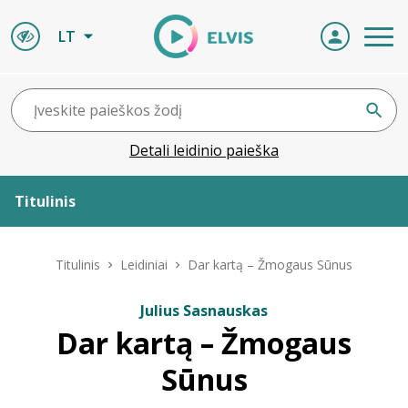
LT
Detali leidinio paieška
Titulinis
Apie ELVIS
Titulinis
Leidiniai
Dar kartą – Žmogaus Sūnus
Leidiniai
Julius Sasnauskas
Dar kartą – Žmogaus
ELVIS atvyksta
Sūnus
Naujienos