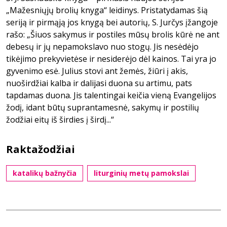
„Mažesniųjų brolių knyga“ leidinys. Pristatydamas šią
seriją ir pirmąją jos knygą bei autorių, S. Jurčys įžangoje
rašo: „Šiuos sakymus ir postiles mūsų brolis kūrė ne ant
debesų ir jų nepamokslavo nuo stogų. Jis nesėdėjo
tikėjimo prekyvietėse ir nesiderėjo dėl kainos. Tai yra jo
gyvenimo esė. Julius stovi ant žemės, žiūri į akis,
nuoširdžiai kalba ir dalijasi duona su artimu, pats
tapdamas duona. Jis talentingai keičia vieną Evangelijos
žodį, idant būtų suprantamesnė, sakymų ir postilių
žodžiai eitų iš širdies į širdį...“
Raktažodžiai
katalikų bažnyčia
liturginių metų pamokslai