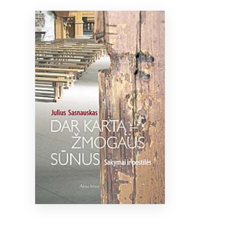
Bibliotekoms
D.U.K.
+370 667 80 541
info@elvislab.lt