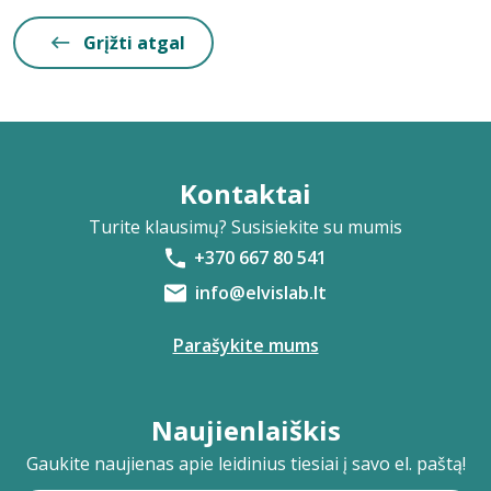
Grįžti atgal
Kontaktai
Turite klausimų? Susisiekite su mumis
+370 667 80 541
info@elvislab.lt
Parašykite mums
Naujienlaiškis
Gaukite naujienas apie leidinius tiesiai į savo el. paštą!