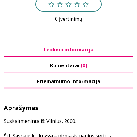
0 įvertinimų
Leidinio informacija
Komentarai
(0)
Prieinamumo informacija
Aprašymas
Suskaitmeninta iš: Vilnius, 2000.
Ši J. Sasnausko knyga – pirmasis naujos serijos