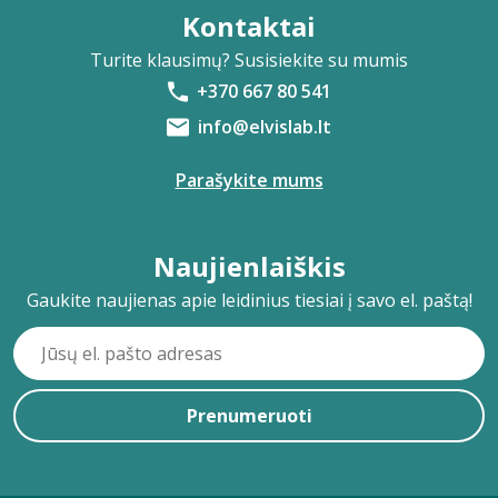
Kontaktai
Turite klausimų? Susisiekite su mumis
+370 667 80 541
info@elvislab.lt
Parašykite mums
Naujienlaiškis
Gaukite naujienas apie leidinius tiesiai į savo el. paštą!
Prenumeruoti