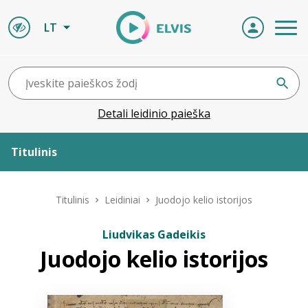
LT
Detali leidinio paieška
Titulinis
Apie ELVIS
Titulinis
Leidiniai
Juodojo kelio istorijos
Leidiniai
Liudvikas Gadeikis
Juodojo kelio istorijos
ELVIS atvyksta
Naujienos