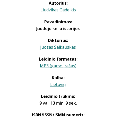
Autorius:
Liudvikas Gadeikis
Pavadinimas:
Juodojo kelio istorijos
Diktorius:
Juozas Šalkauskas
Leidinio formatas:
MP3 (garso įrašas)
Kalba:
Lietuvių
Leidinio trukmė:
9 val. 13 min. 9 sek.
ISBN/ISSN/ISMN numeris: