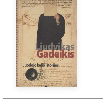
Bibliotekoms
D.U.K.
+370 667 80 541
info@elvislab.lt