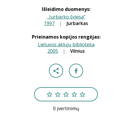
Išleidimo duomenys:
,,Jurbarko šviesa"
1997
|
|
Jurbarkas
Prieinamos kopijos rengėjas:
Lietuvos aklųjų biblioteka
2005
|
|
Vilnius
0 įvertinimų