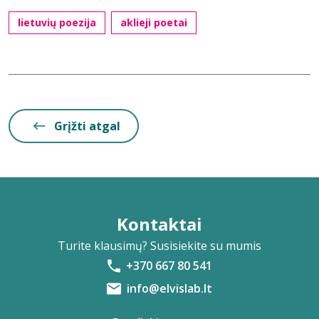
lietuvių poezija
aklieji poetai
Grįžti atgal
Kontaktai
Turite klausimų? Susisiekite su mumis
+370 667 80 541
info@elvislab.lt