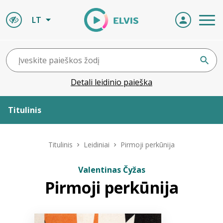
LT
Detali leidinio paieška
Titulinis
Apie ELVIS
Titulinis
Leidiniai
Pirmoji perkūnija
Leidiniai
Valentinas Čyžas
Pirmoji perkūnija
ELVIS atvyksta
Naujienos