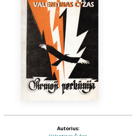
Bibliotekoms
D.U.K.
+370 667 80 541
info@elvislab.lt
Autorius: