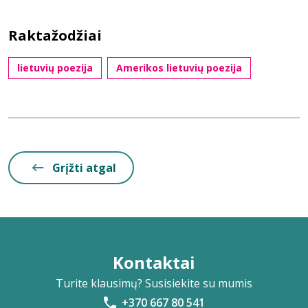
Raktažodžiai
lietuvių poezija
Amerikos lietuvių poezija
Grįžti atgal
Kontaktai
Turite klausimų? Susisiekite su mumis
+370 667 80 541