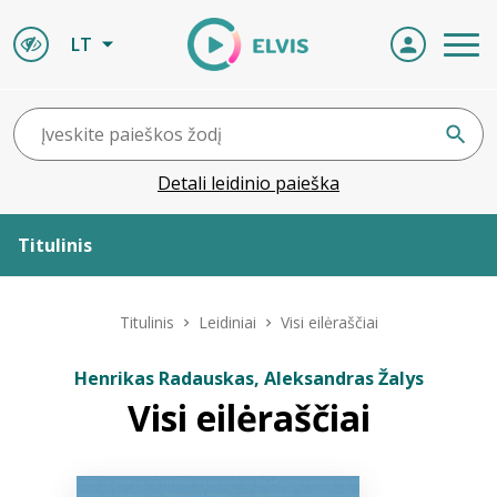
LT
Detali leidinio paieška
Titulinis
Apie ELVIS
Titulinis
Leidiniai
Visi eilėraščiai
Leidiniai
Henrikas Radauskas, Aleksandras Žalys
Visi eilėraščiai
ELVIS atvyksta
Naujienos