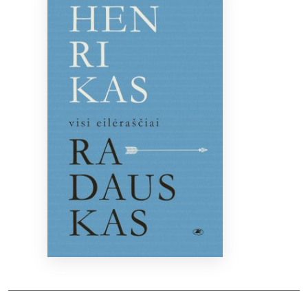
Bibliotekoms
D.U.K.
+370 667 80 541
info@elvislab.lt