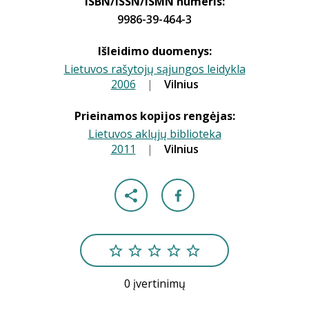
ISBN/ISSN/ISMN numeris:
9986-39-464-3
Išleidimo duomenys:
Lietuvos rašytojų sąjungos leidykla
2006
|
|
Vilnius
Prieinamos kopijos rengėjas:
Lietuvos aklųjų biblioteka
2011
|
|
Vilnius
0 įvertinimų