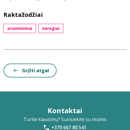
Raktažodžiai
atsiminimai
neregiai
Grįžti atgal
Kontaktai
Turite klausimų? Susisiekite su mumis
+370 667 80 541