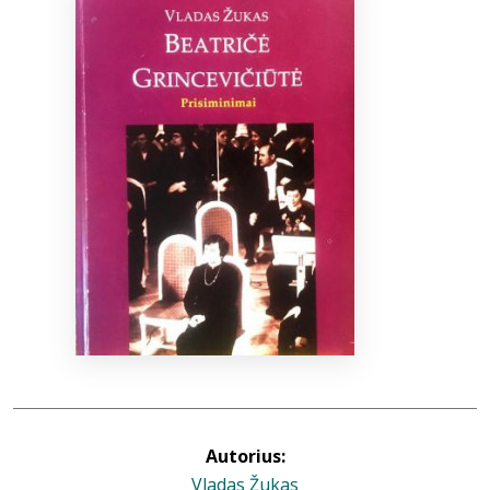
Bibliotekoms
D.U.K.
+370 667 80 541
info@elvislab.lt
Autorius:
Vladas Žukas