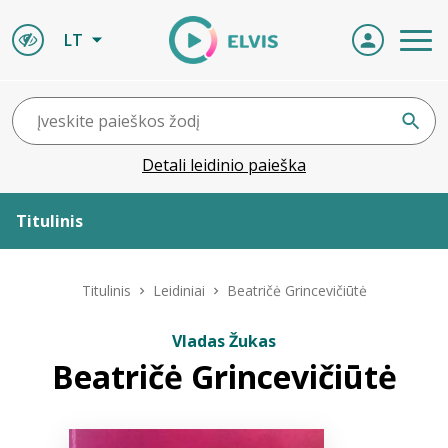
LT
Detali leidinio paieška
Titulinis
Apie ELVIS
Titulinis
Leidiniai
Beatričė Grincevičiūtė
Leidiniai
Vladas Žukas
Beatričė Grincevičiūtė
ELVIS atvyksta
Naujienos