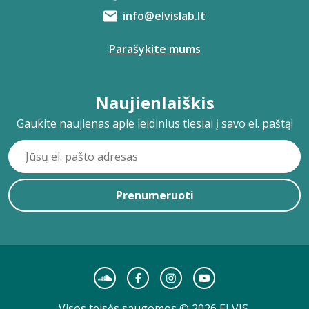
info@elvislab.lt
Parašykite mums
Naujienlaiškis
Gaukite naujienas apie leidinius tiesiai į savo el. paštą!
Prenumeruoti
Visos teisės saugomos © 2026 ELVIS.