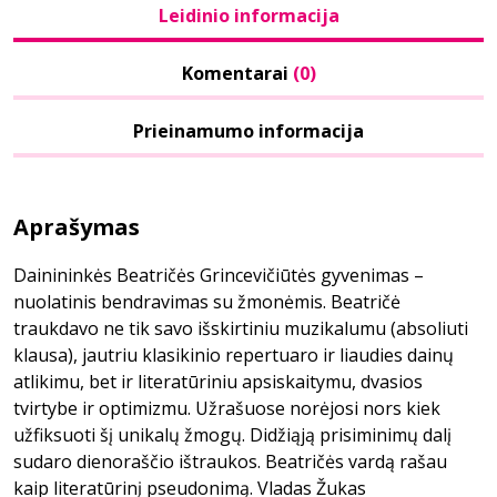
Leidinio informacija
Komentarai
(0)
Prieinamumo informacija
Aprašymas
Dainininkės Beatričės Grincevičiūtės gyvenimas –
nuolatinis bendravimas su žmonėmis. Beatričė
traukdavo ne tik savo išskirtiniu muzikalumu (absoliuti
klausa), jautriu klasikinio repertuaro ir liaudies dainų
atlikimu, bet ir literatūriniu apsiskaitymu, dvasios
tvirtybe ir optimizmu. Užrašuose norėjosi nors kiek
užfiksuoti šį unikalų žmogų. Didžiąją prisiminimų dalį
sudaro dienoraščio ištraukos. Beatričės vardą rašau
kaip literatūrinį pseudonimą. Vladas Žukas