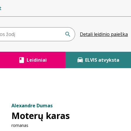
t
Detali leidinio paieška
Leidiniai
ELVIS atvyksta
Alexandre Dumas
Moterų karas
romanas