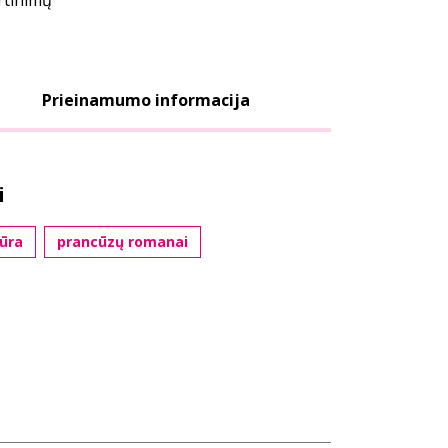
ertinimų
Prieinamumo informacija
i
tūra
prancūzų romanai