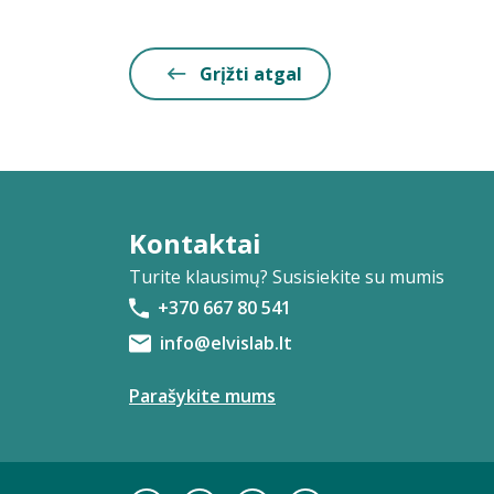
Grįžti atgal
Kontaktai
Turite klausimų? Susisiekite su mumis
+370 667 80 541
info@elvislab.lt
Parašykite mums