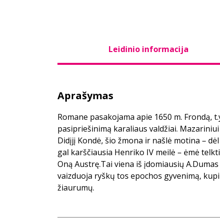
Leidinio informacija
Aprašymas
Romane pasakojama apie 1650 m. Frondą, t.y
pasipriešinimą karaliaus valdžiai. Mazariniui i
Didįjį Kondė, šio žmona ir našlė motina – dėl
gal karščiausia Henriko IV meilė – ėmė telkti
Oną Austrę.Tai viena iš įdomiausių A.Dumas 
vaizduoja ryškų tos epochos gyvenimą, kupin
žiaurumų.