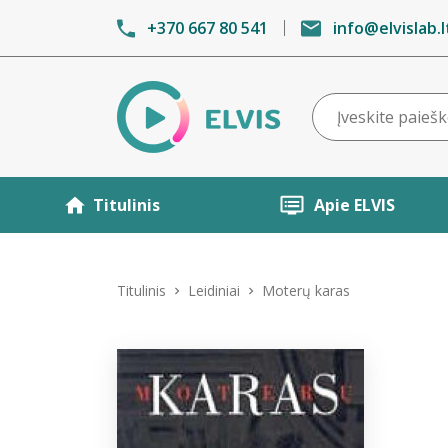
+370 667 80 541
info@elvislab.l
Titulinis
Apie ELVIS
Titulinis
Leidiniai
Moterų karas