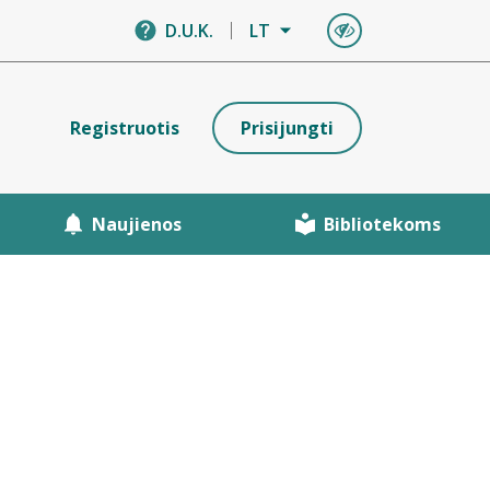
D.U.K.
LT
Registruotis
Prisijungti
Naujienos
Bibliotekoms