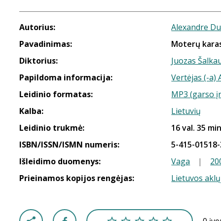
Autorius:
Alexandre D
Pavadinimas:
Moterų kara
Diktorius:
Juozas Šalka
Papildoma informacija:
Vertėjas (-a)
Leidinio formatas:
MP3 (garso į
Kalba:
Lietuvių
Leidinio trukmė:
16 val. 35 min
ISBN/ISSN/ISMN numeris:
5-415-01518-
Išleidimo duomenys:
Vaga
|
20
Prieinamos kopijos rengėjas:
Lietuvos aklų