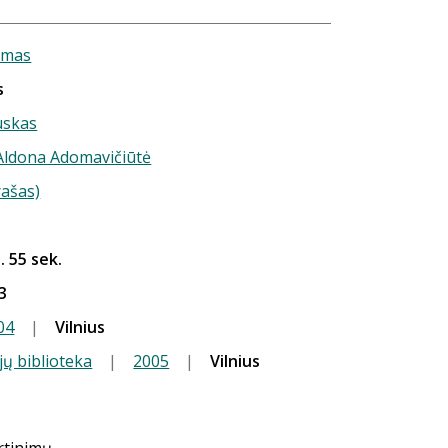
umas
s
uskas
 Aldona Adomavičiūtė
rašas)
. 55 sek.
3
04
|
Vilnius
jų biblioteka
|
2005
|
Vilnius