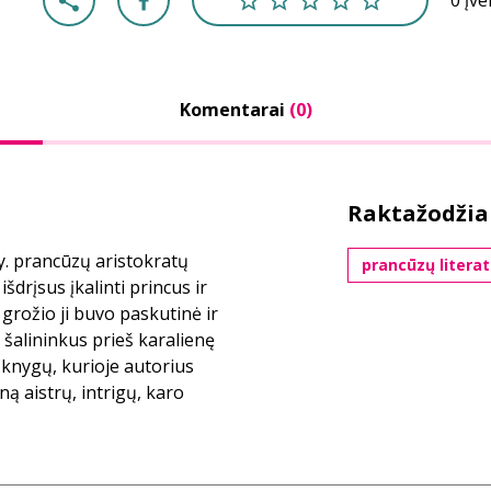
0 įv
Komentarai
(0)
Raktažodžia
. prancūzų aristokratų
prancūzų litera
šdrįsus įkalinti princus ir
 grožio ji buvo paskutinė ir
 šalininkus prieš karalienę
knygų, kurioje autorius
ą aistrų, intrigų, karo