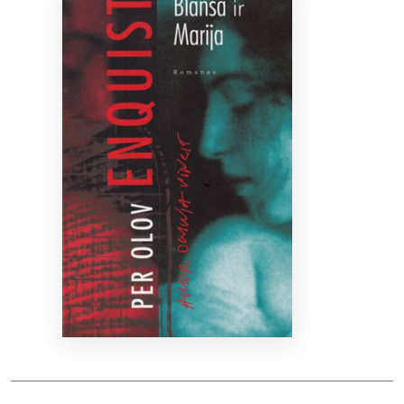
Bibliotekoms
D.U.K.
+370 667 80 541
info@elvislab.lt