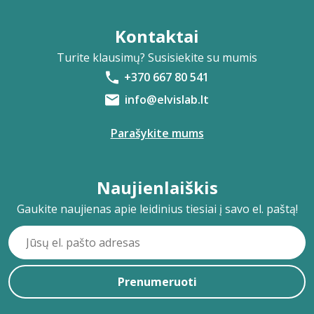
Kontaktai
Turite klausimų? Susisiekite su mumis
+370 667 80 541
info@elvislab.lt
Parašykite mums
Naujienlaiškis
Gaukite naujienas apie leidinius tiesiai į savo el. paštą!
Prenumeruoti