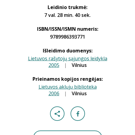
Leidinio trukmė:
7 val. 28 min. 40 sek.
ISBN/ISSN/ISMN numeris:
9789986393771
Išleidimo duomenys:
Lietuvos rašytojų sąjungos leidykla
2005
|
|
Vilnius
Prieinamos kopijos rengėjas:
Lietuvos aklųjų biblioteka
2006
|
|
Vilnius