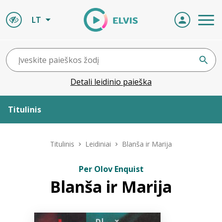
LT
Detali leidinio paieška
Titulinis
Apie ELVIS
Titulinis
Leidiniai
Blanša ir Marija
Leidiniai
Per Olov Enquist
Blanša ir Marija
ELVIS atvyksta
Naujienos