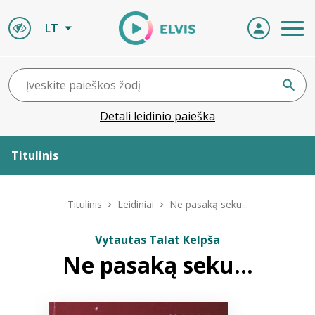
LT
Detali leidinio paieška
Titulinis
Apie ELVIS
Titulinis
Leidiniai
Ne pasaką seku...
Leidiniai
Vytautas Talat Kelpša
Ne pasaką seku...
ELVIS atvyksta
Naujienos