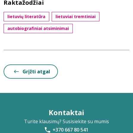
Raktažodžiai
lietuvių literatūra
lietuviai tremtiniai
autobiografiniai atsiminimai
Grįžti atgal
Kontaktai
Turite klausimų? Susisiekite su mumis
+370 667 80 541