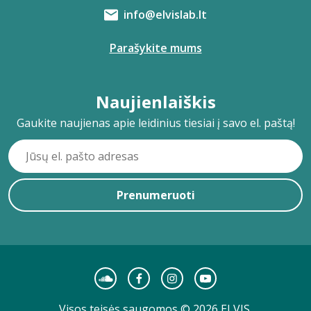
info@elvislab.lt
Parašykite mums
Naujienlaiškis
Gaukite naujienas apie leidinius tiesiai į savo el. paštą!
Prenumeruoti
Visos teisės saugomos © 2026 ELVIS.