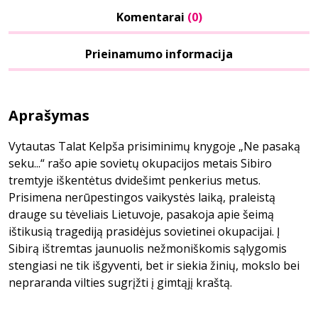
Komentarai
(0)
Prieinamumo informacija
Aprašymas
Vytautas Talat Kelpša prisiminimų knygoje „Ne pasaką
seku...“ rašo apie sovietų okupacijos metais Sibiro
tremtyje iškentėtus dvidešimt penkerius metus.
Prisimena nerūpestingos vaikystės laiką, praleistą
drauge su tėveliais Lietuvoje, pasakoja apie šeimą
ištikusią tragediją prasidėjus sovietinei okupacijai. Į
Sibirą ištremtas jaunuolis nežmoniškomis sąlygomis
stengiasi ne tik išgyventi, bet ir siekia žinių, mokslo bei
nepraranda vilties sugrįžti į gimtąjį kraštą.