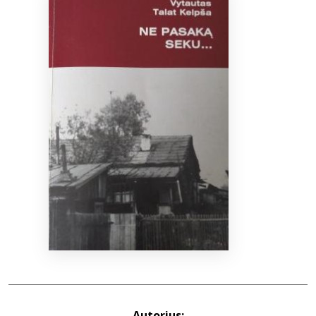
Bibliotekoms
D.U.K.
+370 667 80 541
info@elvislab.lt
Autorius: