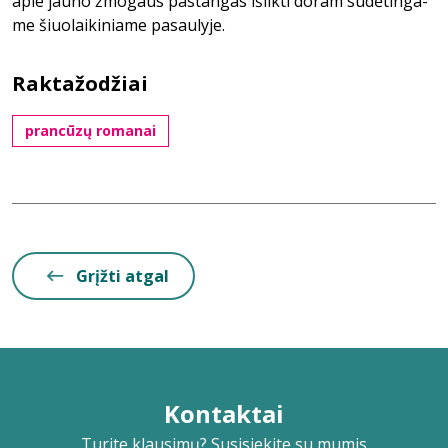
ap­ie jau­no žmo­gaus pas­tan­gas iš­lik­ti do­ram su­dė­tin­ga­
me šiuo­lai­ki­nia­me pa­sau­ly­je.
Raktažodžiai
prancūzų romanai
Grįžti atgal
Kontaktai
Turite klausimų? Susisiekite su mumis