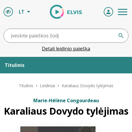
LT
Detali leidinio paieška
Titulinis
Apie ELVIS
Titulinis
Leidiniai
Karaliaus Dovydo tylėjimas
Leidiniai
Marie-Hélène Congourdeau
Karaliaus Dovydo tylėjimas
ELVIS atvyksta
Naujienos