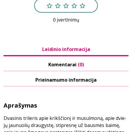
0 įvertinimų
Leidinio informacija
Komentarai
(0)
Prieinamumo informacija
Aprašymas
Dva­si­nis tri­le­ris ap­ie krikš­čio­nį ir mu­sul­mo­ną, ap­ie dvie­
jų jau­nuo­lių drau­gys­tę, stip­res­nę už baus­mės bai­mę,