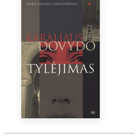
Bibliotekoms
D.U.K.
+370 667 80 541
info@elvislab.lt