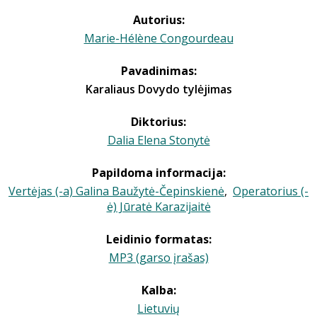
Autorius:
Marie-Hélène Congourdeau
Pavadinimas:
Karaliaus Dovydo tylėjimas
Diktorius:
Dalia Elena Stonytė
Papildoma informacija:
Vertėjas (-a) Galina Baužytė-Čepinskienė
,
Operatorius (-
ė) Jūratė Karazijaitė
Leidinio formatas:
MP3 (garso įrašas)
Kalba:
Lietuvių