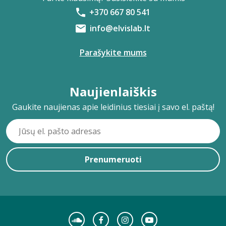
+370 667 80 541
info@elvislab.lt
Parašykite mums
Naujienlaiškis
Gaukite naujienas apie leidinius tiesiai į savo el. paštą!
Prenumeruoti