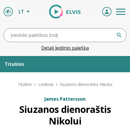
LT
Detali leidinio paieška
Titulinis
Apie ELVIS
Titulinis
Leidiniai
Siuzanos dienoraštis Nikolui
Leidiniai
James Pattersson
Siuzanos dienoraštis
ELVIS atvyksta
Nikolui
Naujienos