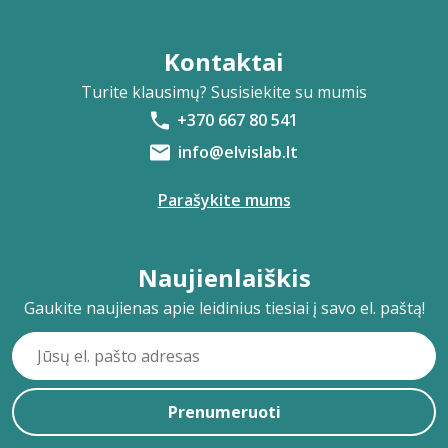
Kontaktai
Turite klausimų? Susisiekite su mumis
+370 667 80 541
info@elvislab.lt
Parašykite mums
Naujienlaiškis
Gaukite naujienas apie leidinius tiesiai į savo el. paštą!
Prenumeruoti