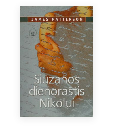
Bibliotekoms
D.U.K.
+370 667 80 541
info@elvislab.lt