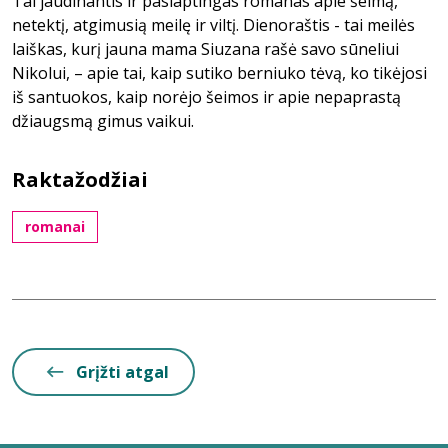
Tai jaudinantis ir paslaptingas romanas apie šeimą,
netektį, atgimusią meilę ir viltį. Dienoraštis - tai meilės
laiškas, kurį jauna mama Siuzana rašė savo sūneliui
Nikolui, – apie tai, kaip sutiko berniuko tėvą, ko tikėjosi
iš santuokos, kaip norėjo šeimos ir apie nepaprastą
džiaugsmą gimus vaikui.
Raktažodžiai
romanai
Grįžti atgal