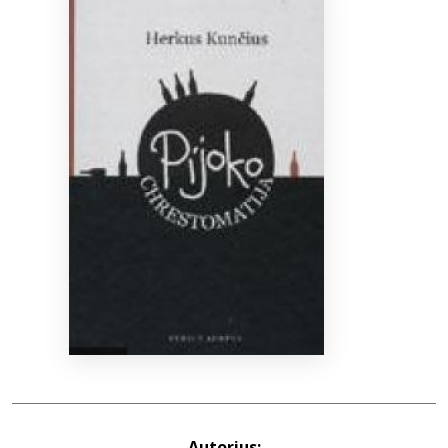
Bibliotekoms
D.U.K.
+370 667 80 541
info@elvislab.lt
Autorius: