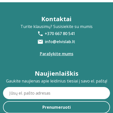
Kontaktai
Turite klausimų? Susisiekite su mumis
+370 667 80 541
info@elvislab.lt
Parašykite mums
Naujienlaiškis
Gaukite naujienas apie leidinius tiesiai į savo el. paštą!
Prenumeruoti