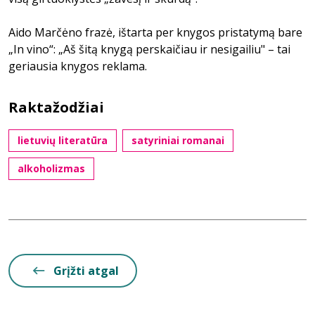
Aido Marčėno frazė, ištarta per knygos pristatymą bare
„In vino“: „Aš šitą knygą perskaičiau ir nesigailiu" – tai
geriausia knygos reklama.
Raktažodžiai
lietuvių literatūra
satyriniai romanai
alkoholizmas
Grįžti atgal