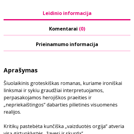
Leidinio informacija
Komentarai
(0)
Prieinamumo informacija
Aprašymas
Šiuolaikinis groteskiškas romanas, kuriame ironiškai
linksmai ir sykiu graudžiai interpretuojamos,
perpasakojamos herojiškos praeities ir
„nepriekaištingos“ dabarties pilietinės visuomenės
realijos.
Kritikų pastebėta kunčiška „vaizduotės orgija“ atveria
visą girtuoklystės „žavesį ir skurdą“.