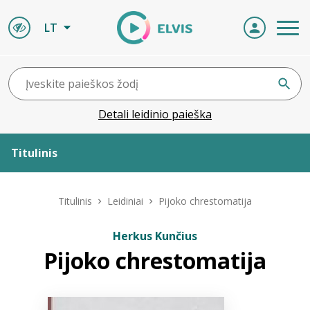
LT
Detali leidinio paieška
Titulinis
Apie ELVIS
Titulinis
Leidiniai
Pijoko chrestomatija
Leidiniai
Herkus Kunčius
Pijoko chrestomatija
ELVIS atvyksta
Naujienos