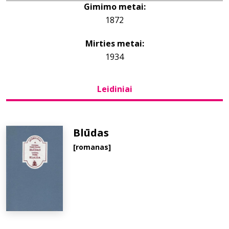
Gimimo metai:
1872
Bibliotekoms
Mirties metai:
D.U.K.
1934
Leidiniai
+370 667 80 541
info@elvislab.lt
Blūdas
[romanas]