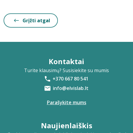
Grįžti atgal
Kontaktai
Turite klausimų? Susisiekite su mumis
+370 667 80 541
info@elvislab.lt
Parašykite mums
Naujienlaiškis