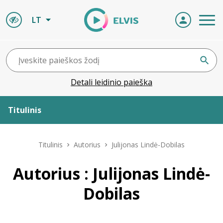
LT
Detali leidinio paieška
Titulinis
Apie ELVIS
Titulinis
Autorius
Julijonas Lindė-Dobilas
Leidiniai
Autorius : Julijonas Lindė-
Dobilas
ELVIS atvyksta
Naujienos