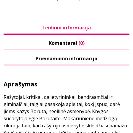
Leidinio informacija
Komentarai
(0)
Prieinamumo informacija
Aprašymas
Rašytojai, kritikai, dailėtyrininkai, bendraamžiai ir
giminaičiai įtaigiai pasakoja apie tai, kokį įspūdį darė
jiems Kazys Boruta, neeilinė asmenybė. Knygos
sudarytoja Eglė Borutaitė–Makariūnienė medžiagą
rikiuoja taip, kad rašytojo asmenybė skleidžiasi pamažu.
Ypač ryškėja jo neramus būdas, nepakanta apgaulei,