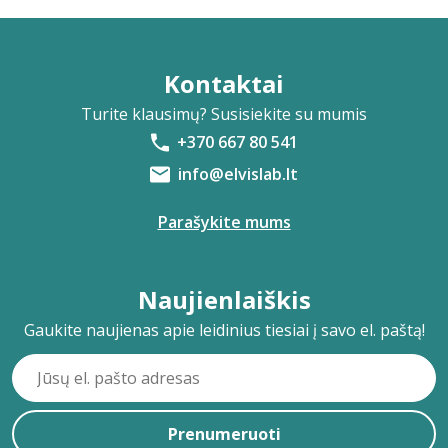
Kontaktai
Turite klausimų? Susisiekite su mumis
+370 667 80 541
info@elvislab.lt
Parašykite mums
Naujienlaiškis
Gaukite naujienas apie leidinius tiesiai į savo el. paštą!
Prenumeruoti