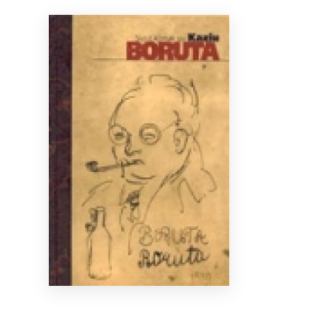
Bibliotekoms
D.U.K.
+370 667 80 541
info@elvislab.lt