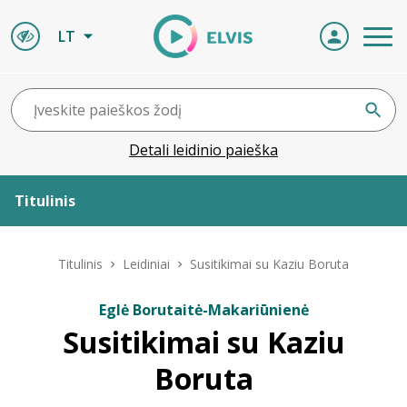
LT
Detali leidinio paieška
Titulinis
Apie ELVIS
Titulinis
Leidiniai
Susitikimai su Kaziu Boruta
Leidiniai
Eglė Borutaitė-Makariūnienė
Susitikimai su Kaziu
ELVIS atvyksta
Boruta
Naujienos