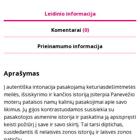
Leidinio informacija
Komentarai
(0)
Prieinamumo informacija
Aprašymas
Į autentiška intonacija pasakojamą keturiasdešimtmetės
meilės, išsiskyrimo ir kančios istoriją įsiterpia Panevėžio
moterų pataisos namų kalinių pasakojimai apie savo
likimus. Jų gijos kontrastuodamos susisiekia su
pasakotojos asmenine istorija ir paskatina ją apsispręsti
keisti požiūrį į save ir savo skirtį. Tai tarsi diptichas,
susidedantis iš nelaisvės zonos istorijų ir laisvės zonos
patirčių.