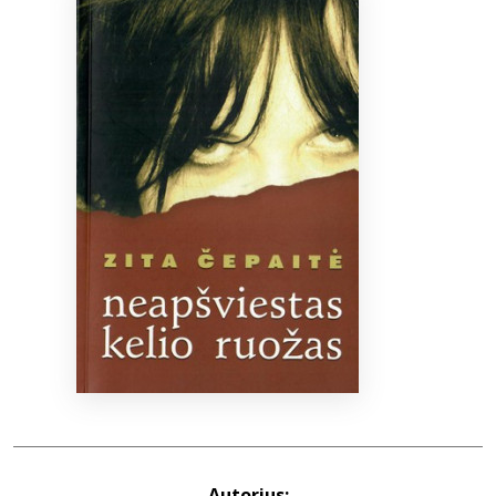
Bibliotekoms
D.U.K.
+370 667 80 541
info@elvislab.lt
Autorius: