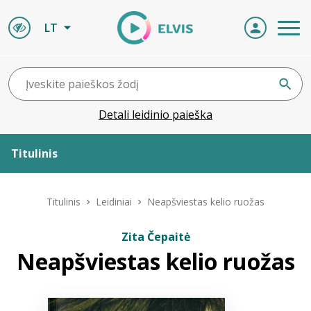
LT
Detali leidinio paieška
Titulinis
Apie ELVIS
Titulinis
Leidiniai
Neapšviestas kelio ruožas
Leidiniai
Zita Čepaitė
Neapšviestas kelio ruožas
ELVIS atvyksta
Naujienos