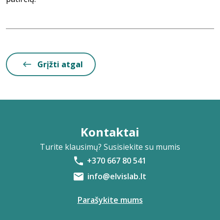
Grįžti atgal
Kontaktai
Turite klausimų? Susisiekite su mumis
+370 667 80 541
info@elvislab.lt
Parašykite mums