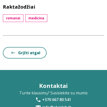
Raktažodžiai
romanai
medicina
Grįžti atgal
Kontaktai
Turite klausimų? Susisiekite su mumis
+370 667 80 541