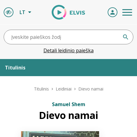
LT
Detali leidinio paieška
Titulinis
Apie ELVIS
Titulinis
Leidiniai
Dievo namai
Leidiniai
Samuel Shem
Dievo namai
ELVIS atvyksta
Naujienos