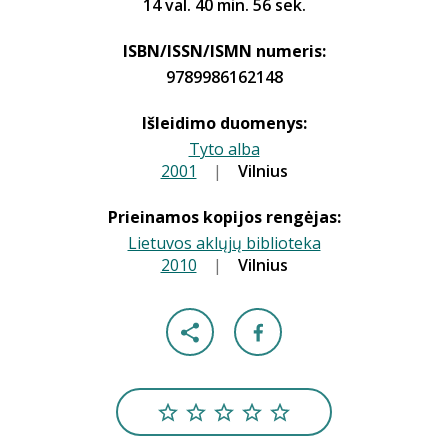
14 val. 40 min. 56 sek.
ISBN/ISSN/ISMN numeris:
9789986162148
Išleidimo duomenys:
Tyto alba
2001
|
|
Vilnius
Prieinamos kopijos rengėjas:
Lietuvos aklųjų biblioteka
2010
|
|
Vilnius