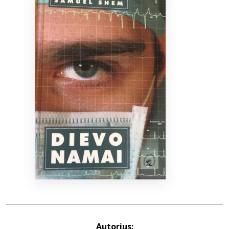
Bibliotekoms
D.U.K.
+370 667 80 541
info@elvislab.lt
Autorius: