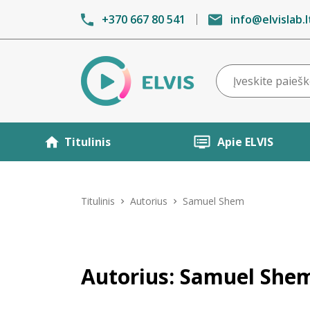
+370 667 80 541
info@elvislab.l
Titulinis
Apie ELVIS
Titulinis
Autorius
Samuel Shem
Autorius: Samuel She