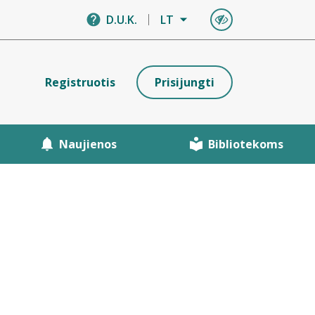
D.U.K.
LT
Registruotis
Prisijungti
Naujienos
Bibliotekoms