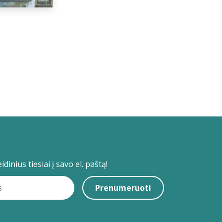
dinius tiesiai į savo el. paštą!
Prenumeruoti