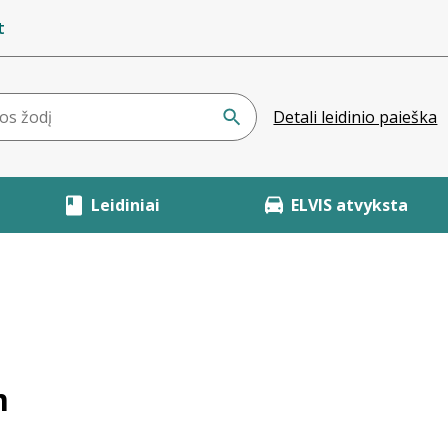
t
Detali leidinio paieška
Leidiniai
ELVIS atvyksta
m