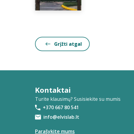
Grįžti atgal
Kontaktai
Turite klausimų? Susisiekite su mumis
+370 667 80 541
info@elvislab.lt
Parašykite mums