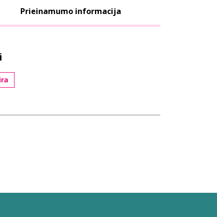
Prieinamumo informacija
i
ūra