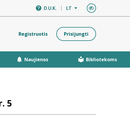
D.U.K.
LT
Registruotis
Prisijungti
Naujienos
Bibliotekoms
. 5