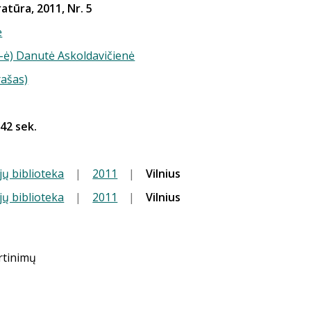
ratūra, 2011, Nr. 5
ė
(-ė) Danutė Askoldavičienė
rašas)
 42 sek.
jų biblioteka
|
2011
|
Vilnius
jų biblioteka
|
2011
|
Vilnius
ertinimų