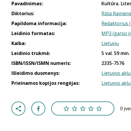
Pavadinimas:
Kultūra. Lite
Diktorius:
Rūta Rainien
Papildoma informacija:
Redaktorius 
Leidinio formatas:
MP3 (garso į
Kalba:
Lietuvių
Leidinio trukmė:
5 val. 59 min.
ISBN/ISSN/ISMN numeris:
2335-7576
Išleidimo duomenys:
Lietuvos aklų
Prieinamos kopijos rengėjas:
Lietuvos aklų
0 įv