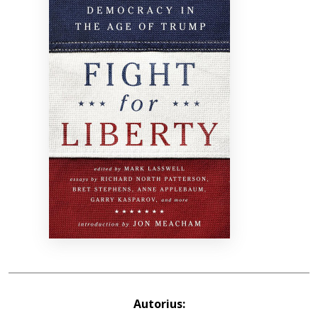
Bibliotekoms
D.U.K.
+370 667 80 541
info@elvislab.lt
Autorius: