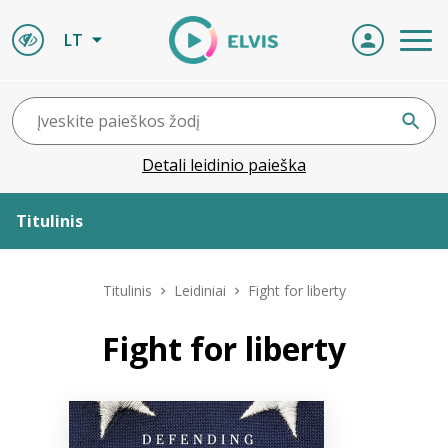
LT
Detali leidinio paieška
Titulinis
Apie ELVIS
Titulinis
Leidiniai
Fight for liberty
Leidiniai
Fight for liberty
ELVIS atvyksta
Naujienos