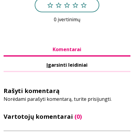
Bibliotekoms
0 įvertinimų
D.U.K.
Komentarai
+370 667 80 541
Įgarsinti leidiniai
info@elvislab.lt
Rašyti komentarą
Norėdami parašyti komentarą, turite prisijungti.
Vartotojų komentarai
(0)