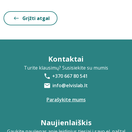
Grįžti atgal
Kontaktai
Turite klausimų? Susisiekite su mumis
+370 667 80 541
info@elvislab.lt
Parašykite mums
Naujienlaiškis
Gaukite naujienas apie leidinius tiesiai į savo el. paštą!