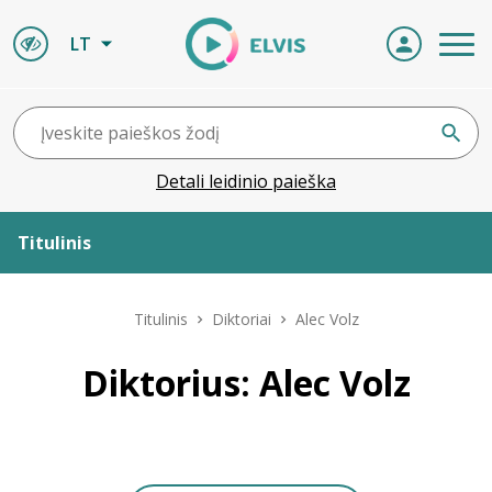
LT
Detali leidinio paieška
Titulinis
Apie ELVIS
Titulinis
Diktoriai
Alec Volz
Leidiniai
Diktorius: Alec Volz
ELVIS atvyksta
Naujienos