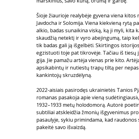
marškinius, savo kūną, orumą ir garbę.
Šioje žiaurioje realybėje gyvena viena kitos
Javdocha ir Solomija. Viena kiekvieną rytą
alkio, badas sunaikina viską, ką ji myli, kita 
skaudžią netektį ir vyro abejingumą, taip k
tik badas gali ją išgelbėti. Skirtingos istorijos
egzistuoti toje pat tikrovėje. Tačiau iš ties
gija. Jie pamažu artėja vienas prie kito. Artė
apsikabintų ir nutiestų trapų tiltą per nep
kankintojų skruzdėlyną.
2022-aisiais pasirodęs ukrainietės Tanios P
romanas pasakoja apie vieną sudėtingiausių 
1932–1933 metų holodomorą. Autorė poetini
subtiliai atskleidžia žmonių išgyvenimus p
pasaulyje, sykiu primindama, kad raudonos s
pakeitė savo išvaizdą.