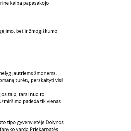
ūrine kalba papasakojo
gėjimo, bet ir žmogiškumo
nelyg jautriems žmonėms,
 romaną turėtų perskaityti visi!
jos taip, tarsi nuo to
 užmiršimo padeda tik vienas
to tipo gyvenvietėje Dolynos
tefanyko vardo Priekarpatės