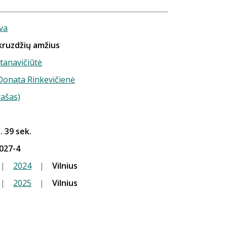
va
kruzdžių amžius
tanavičiūtė
 Donata Rinkevičienė
rašas)
. 39 sek.
027-4
|
2024
|
Vilnius
|
2025
|
Vilnius