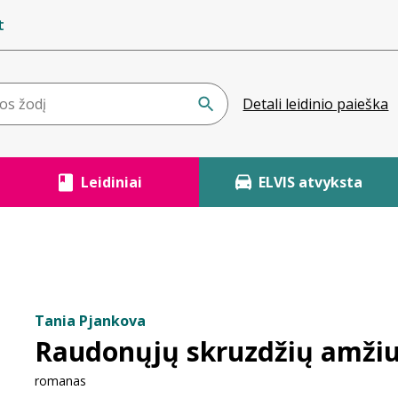
t
Detali leidinio paieška
Leidiniai
ELVIS atvyksta
s
Tania Pjankova
Raudonųjų skruzdžių amži
romanas