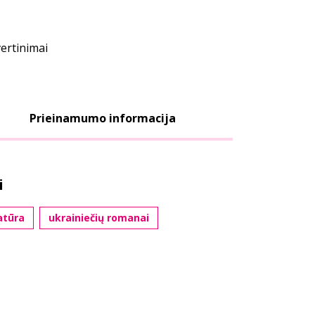
vertinimai
Prieinamumo informacija
i
atūra
ukrainiečių romanai