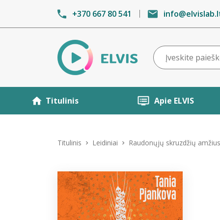
+370 667 80 541
info@elvislab.l
Titulinis
Apie ELVIS
Titulinis
Leidiniai
Raudonųjų skruzdžių amžiu