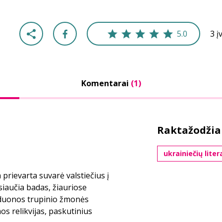
5.0
3 į
Komentarai
(1)
Raktažodžia
ukrainiečių liter
prievarta suvarė valstiečius į
siaučia badas, žiauriose
ėl duonos trupinio žmonės
os relikvijas, paskutinius