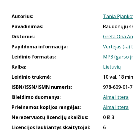
Autorius:
Tania Pjanko
Pavadinimas:
Raudonųjų s
Diktorius:
Greta Ona An
Papildoma informacija:
Vertėjas (-a)
Leidinio formatas:
MP3 (garso į
Kalba:
Lietuvių
Leidinio trukmė:
10 val. 18 min
ISBN/ISSN/ISMN numeris:
978-609-01-7
Išleidimo duomenys:
Alma littera
Prieinamos kopijos rengėjas:
Alma littera
Nerezervuotų licencijų skaičius:
0 iš 3
Licencijos laukiantys skaitytojai:
6