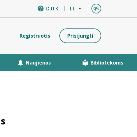
D.U.K.
LT
Registruotis
Prisijungti
Naujienos
Bibliotekoms
us